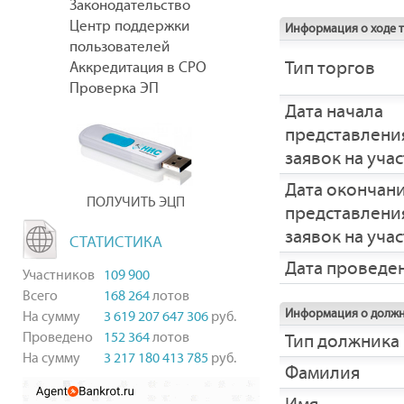
Законодательство
Центр поддержки
Информация о ходе 
пользователей
Тип торгов
Аккредитация в СРО
Проверка ЭП
Дата начала
представлени
заявок на уча
Дата окончан
ПОЛУЧИТЬ ЭЦП
представлени
заявок на уча
СТАТИСТИКА
Дата проведе
Участников
109 900
Всего
168 264
лотов
Информация о долж
На сумму
3 619 207 647 306
руб.
Проведено
152 364
лотов
Тип должника
На сумму
3 217 180 413 785
руб.
Фамилия