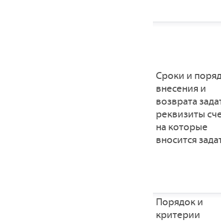
Сроки и поря
внесения и
возврата зада
реквизиты сче
на которые
вносится зада
Порядок и
критерии