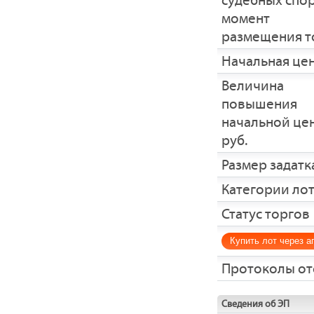
судебных спо
момент
размещения т
Начальная це
Величина
повышения
начальной це
руб.
Размер задатка
Категории ло
Статус торгов
Купить лот через а
Протоколы от
Сведения об ЭП