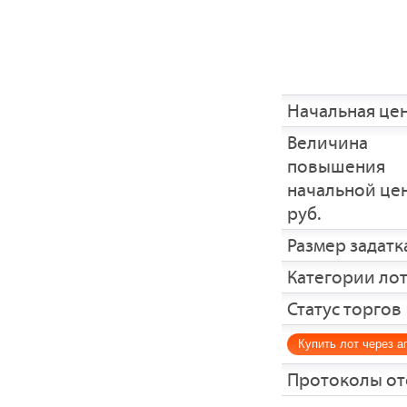
Начальная це
Величина
повышения
начальной це
руб.
Размер задатка
Категории ло
Статус торгов
Купить лот через а
Протоколы от