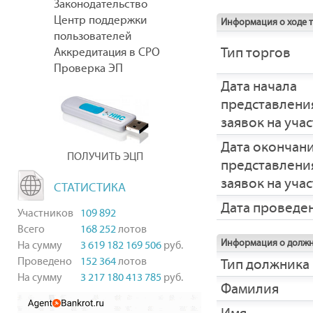
Законодательство
Центр поддержки
Информация о ходе 
пользователей
Тип торгов
Аккредитация в СРО
Проверка ЭП
Дата начала
представлени
заявок на уча
Дата окончан
ПОЛУЧИТЬ ЭЦП
представлени
заявок на уча
СТАТИСТИКА
Дата проведе
Участников
109 892
Всего
168 252
лотов
Информация о долж
На сумму
3 619 182 169 506
руб.
Проведено
152 364
лотов
Тип должника
На сумму
3 217 180 413 785
руб.
Фамилия