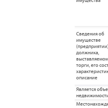
имущества
Cведения об
имуществе
(предприятии
должника,
выставляемом
торги, его сос
характеристик
описание
Является объ
недвижимост
Местонахожд