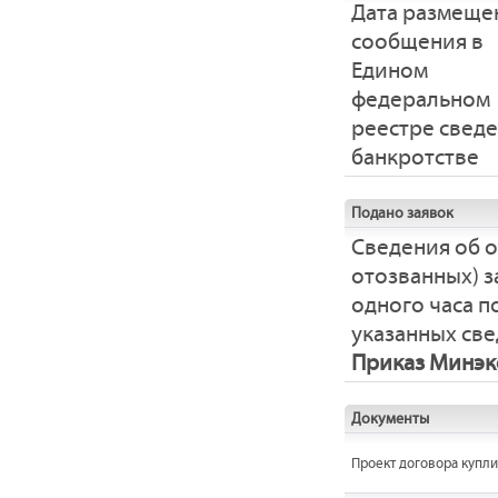
Дата размеще
сообщения в
Едином
федеральном
реестре свед
банкротстве
Подано заявок
Сведения об 
отозванных) з
одного часа 
указанных све
Приказ Минэко
Документы
Проект договора купл