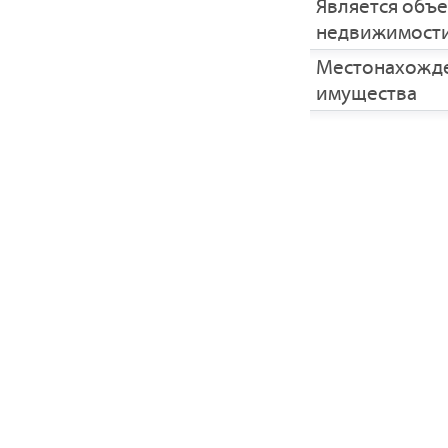
Является объ
недвижимост
Местонахожд
имущества