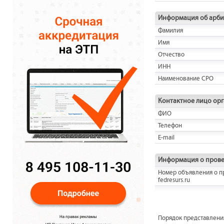
Информация об арб
Фамилия
Имя
Отчество
ИНН
Наименование СРО
Контактное лицо ор
ФИО
Телефон
E-mail
Информация о прове
Номер объявления о п
fedresurs.ru
Порядок представления