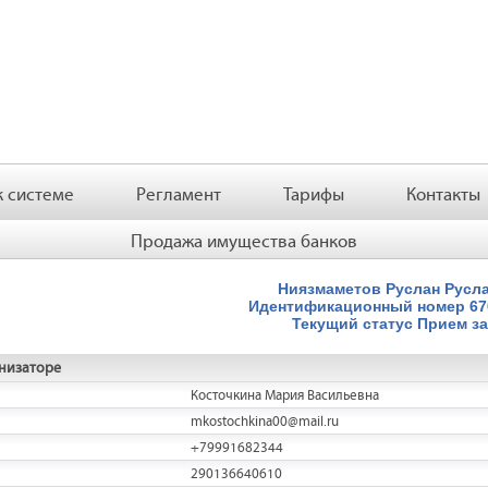
 системе
Регламент
Тарифы
Контакты
Продажа имущества банков
Ниязмаметов Руслан Русл
Идентификационный номер
6
Текущий статус
Прием за
низаторе
Косточкина Мария Васильевна
mkostochkina00@mail.ru
+79991682344
290136640610