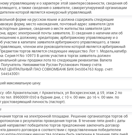
сному управляющему и о характере этой заинтересованности, сведения об
авляющего, а также сведения о заявителе, саморегулируемой организации
дителем которой является конкурсный управляющий.
оизвольной форме на русском языке и должна содержать следующие
авовую форму, место нахождения, почтовый адрес заявителя (для
паспортные данные, сведения о месте жительства заявителя (для
она, адрес электронной почты заявителя; 3) сведения о наличии или об
отношению к должнику, кредиторам, арбитражному управляющему и о
об участии в капитале заявителя арбитражного управляющего, а также
правляющих, членом или руководителем которой является арбитражный
 Предметом торгов является следующее имущество: Лот 1: Модель,калибр:
: Серия H No 10973 В целях участия в торгах заявитель должен
 начальной цены продажи лота по следующим реквизитам: Валюта
 Получатель: Ниязмаметов Руслан Русланович Номер счёта:
ЛИАЛ ЦЕНТРАЛЬНЫЙ ПАО СОВКОМБАНК БИК 045004763 Корр. счёт:
 544543001
ший максимальную цену.
: обл Архангельская, г Архангельск, ул Воскресенская, д 59, этаж 2 по
о тел. 89600091050 в будние дни, с 10 ч. 00 мин. до 16 ч. 00 мин. по
т удостоверяющий личность (паспорт).
u
нчания торгов на электронной площадке. Решение организатора торгов об
отоколом о результатах проведения торгов. В течение пяти дней с даты
ий направляет победителю торгов предложение заключить договор
кта данного договора в соответствии с представленным победителем
ор купли-продажи имущества должен быть заключен в течение пяти дней