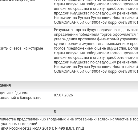
с даты получения победителем торгов предлож
денежные средства в оплату приобретенного и
продажи имущества по следующим реквизитам: 
Ниязмаметов Руслан Русланович Номер счёта
СОВКОМБАНК БИК 045004763 Корр. счёт: 3010
Результаты торгов будут подведены в день око
определении победителя торгов оформляется пр
утверждения протокола финансовый управляющ
купли-продажи имущества с приложением прое
зиты счетов, на которые
торгов предложением о цене имущества. Догов
с даты получения победителем торгов предлож
денежные средства в оплату приобретенного и
продажи имущества по следующим реквизитам: 
Ниязмаметов Руслан Русланович Номер счёта
СОВКОМБАНК БИК 045004763 Корр. счёт: 3010
дения
щения в Едином
07.07.2026
сведений о банкротстве
0
ичестве представленных (поданных и не отозванных) заявок на участие в тор
 указанных сведений.
ия России от 23 июля 2015 г. N 495 п.8.1. пп.Д