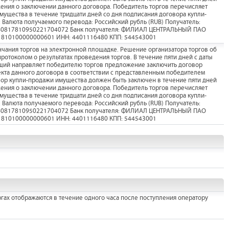
ения о заключении данного договора. Победитель торгов перечисляет
мущества в течение тридцати дней со дня подписания договора купли-
Валюта получаемого перевода: Российский рубль (RUB) Получатель:
: 40817810950221704072 Банк получателя: ФИЛИАЛ ЦЕНТРАЛЬНЫЙ ПАО
1810100000000601 ИНН: 4401116480 КПП: 544543001
нчания торгов на электронной площадке. Решение организатора торгов об
отоколом о результатах проведения торгов. В течение пяти дней с даты
ий направляет победителю торгов предложение заключить договор
кта данного договора в соответствии с представленным победителем
ор купли-продажи имущества должен быть заключен в течение пяти дней
ения о заключении данного договора. Победитель торгов перечисляет
мущества в течение тридцати дней со дня подписания договора купли-
Валюта получаемого перевода: Российский рубль (RUB) Получатель:
: 40817810950221704072 Банк получателя: ФИЛИАЛ ЦЕНТРАЛЬНЫЙ ПАО
1810100000000601 ИНН: 4401116480 КПП: 544543001
гах отображаются в течение одного часа после поступления оператору