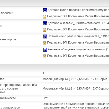
Договор купли-продажи движимого имущес
и-продажи
Подписано ЭП: Косточкина Мария Васильевн
Договор о задатке_ниязмаметов.docx
[17.64
ка
Подписано ЭП: Косточкина Мария Васильевн
Положение о реализации имущества_63910
ения торгов
Подписано ЭП: Косточкина Мария Васильевн
Решение об оценке имущества должника (1)
Подписано ЭП: Косточкина Мария Васильевн
1
тва
Модель,калибр: МЦ-21-12,КАЛИБР 12X7 Серия,н
е (предприятии) должника,
 его составе,
Модель,калибр: МЦ-21-12,КАЛИБР 12X7 Серия,н
ание
движимости
Нет
Ознакомление с документами проходит по адресу
 с имуществом
предварительной записи у организатора торгов п