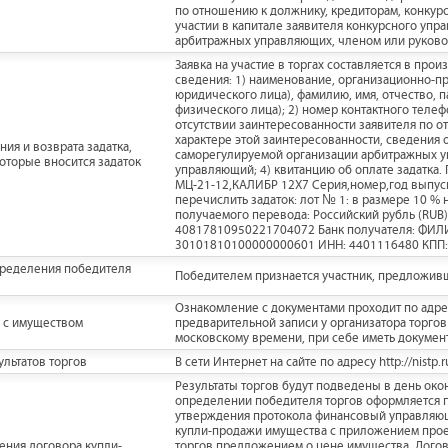
по отношению к должнику, кредиторам, конкур
участии в капитале заявителя конкурсного упр
арбитражных управляющих, членом или руково
Заявка на участие в торгах составляется в пр
сведения: 1) наименование, организационно-пр
юридического лица), фамилию, имя, отчество, 
физического лица); 2) номер контактного телеф
отсутствии заинтересованности заявителя по 
характере этой заинтересованности, сведения 
ия и возврата задатка,
саморегулируемой организации арбитражных у
которые вносится задаток
управляющий; 4) квитанцию об оплате задатка.
МЦ-21-12,КАЛИБР 12X7 Серия,номер,год выпуска
перечислить задаток: лот № 1: в размере 10 %
получаемого перевода: Российский рубль (RUB)
40817810950221704072 Банк получателя: ФИ
30101810100000000601 ИНН: 4401116480 КПП:
пределения победителя
Победителем признается участник, предложив
Ознакомление с документами проходит по адресу
 с имуществом
предварительной записи у организатора торгов п
московскому времени, при себе иметь докумен
льтатов торгов
В сети Интернет на сайте по адресу http://nistp.r
Результаты торгов будут подведены в день око
определении победителя торгов оформляется пр
утверждения протокола финансовый управляющ
купли-продажи имущества с приложением прое
ения договора купли-
торгов предложением о цене имущества. Догов