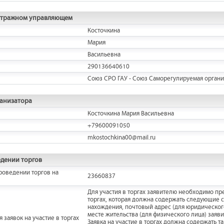
итражном управляющем
Косточкина
Мария
Васильевна
290136640610
Союз СРО ГАУ - Союз Саморегулируемая орган
ганизатора
Косточкина Мария Васильевна
+79600091050
mkostochkina00@mail.ru
дении торгов
роведении торгов на
23660837
Для участия в торгах заявителю необходимо пре
торгах, которая должна содержать следующие 
нахождения, почтовый адрес (для юридического
месте жительства (для физического лица) заяви
 заявок на участие в торгах
Заявка на участие в торгах должна содержать т