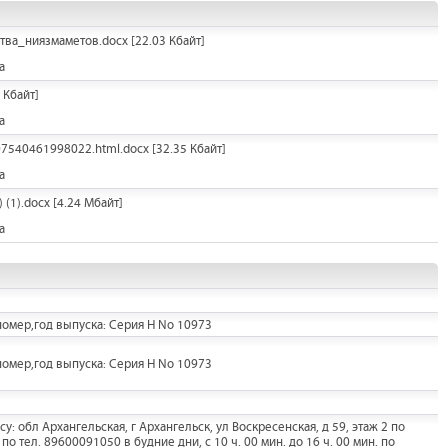
тва_ниязмаметов.docx
[22.03 Кбайт]
а
 Кбайт]
а
7540461998022.html.docx
[32.35 Кбайт]
а
 (1).docx
[4.24 Мбайт]
а
омер,год выпуска: Серия H No 10973
омер,год выпуска: Серия H No 10973
: обл Архангельская, г Архангельск, ул Воскресенская, д 59, этаж 2 по
о тел. 89600091050 в будние дни, с 10 ч. 00 мин. до 16 ч. 00 мин. по