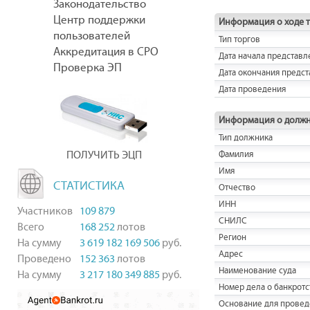
Законодательство
Центр поддержки
Информация о ходе 
пользователей
Тип торгов
Аккредитация в СРО
Дата начала представл
Проверка ЭП
Дата окончания предст
Дата проведения
Информация о долж
Тип должника
ПОЛУЧИТЬ ЭЦП
Фамилия
Имя
СТАТИСТИКА
Отчество
ИНН
Участников
109 879
СНИЛС
Всего
168 252
лотов
Регион
На сумму
3 619 182 169 506
руб.
Адрес
Проведено
152 363
лотов
Наименование суда
На сумму
3 217 180 349 885
руб.
Номер дела о банкротс
Основание для провед