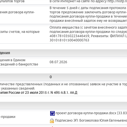
льтатов торгов
В сети Интернет на сайте по адресу http://nistp.r
В течение 5 дней с даты подписания протокол
ения договора купли-
торгов предложение заключить договор купли-п
подписания договора купли-продажи в течение
продажи внесённый задаток ему не возвращае
Оплата имущества (с зачётом внесённого задат
зиты счетов, на которые
подписания договора купли-продажи по следую
40817810350223446459, Реквизиты: ФИЛИАЛ 
30101810150040000763
дения
щения в Едином
08.07.2026
сведений о банкротстве
0
ичестве представленных (поданных и не отозванных) заявок на участие в тор
 указанных сведений.
ия России от 23 июля 2015 г. N 495 п.8.1. пп.Д
проект договора купли-продажи.docx
[33.83
и-продажи
Подписано ЭП: Богомолова Юлия Евгеньевн