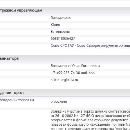
итражном управляющем
Богомолова
Юлия
Евгеньевна
665818036427
Союз СРО ГАУ - Союз Саморегулируемая орган
ганизатора
Богомолова Юлия Евгеньевна
+7-499-938-74-30 доб. 455
arbitr.torgi@list.ru
дении торгов
роведении торгов на
23662898
Заявка на участие в торгах должна соответств
от 26.10.2002 № 127-ФЗ О несостоятельности (
оформляется в форме электронного документа. 
правовая форма, место нахождения, почтовый а
данные, сведения о месте жительства (для физи