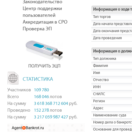
Законодательство
Центр поддержки
Информация о ходе 
пользователей
Тип торгов
Аккредитация в СРО
Дата начала представл
Проверка ЭП
Дата окончания предст
Дата проведения
Информация о долж
Тип должника
ПОЛУЧИТЬ ЭЦП
Фамилия
Имя
СТАТИСТИКА
Отчество
ИНН
Участников
109 780
СНИЛС
Всего
168 046
лотов
Регион
На сумму
3 618 368 712 604
руб.
Адрес
Проведено
152 278
лотов
Наименование суда
На сумму
3 217 059 987 427
руб.
Номер дела о банкротс
Основание для провед