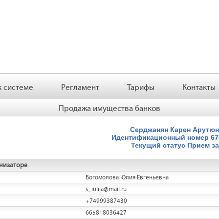
 системе
Регламент
Тарифы
Контакты
Продажа имущества банков
Серджанян Карен Арутю
Идентификационный номер
6
Текущий статус
Прием за
низаторе
Богомолова Юлия Евгеньевна
s_iuliia@mail.ru
+74999387430
665818036427