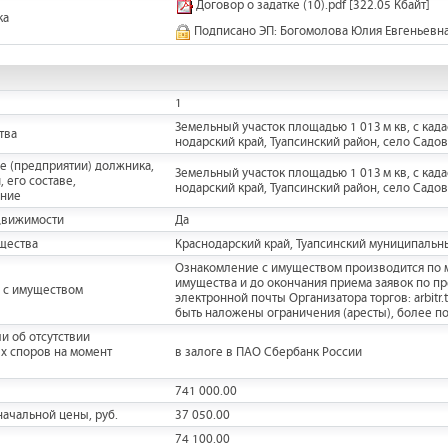
Договор о задатке (10).pdf
[322.05 Кбайт]
ка
Подписано ЭП: Богомолова Юлия Евгеньевн
1
Земельный участок площадью 1 013 м кв, с кад
тва
нодарский край, Туапсинский район, село Садо
е (предприятии) должника,
Земельный участок площадью 1 013 м кв, с кад
 его составе,
нодарский край, Туапсинский район, село Садо
ание
движимости
Да
щества
Краснодарский край, Туапсинский муниципальны
Ознакомление с имуществом производится по 
имущества и до окончания приема заявок по п
 с имуществом
электронной почты Организатора торгов: arbitr.
быть наложены ограничения (аресты), более п
и об отсутствии
х споров на момент
в залоге в ПАО Сбербанк России
741 000.00
ачальной цены, руб.
37 050.00
74 100.00