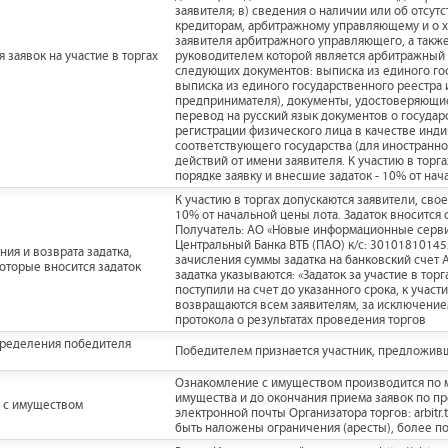
заявителя; в) сведения о наличии или об отсу
кредиторам, арбитражному управляющему и о ха
заявителя арбитражного управляющего, а такж
 заявок на участие в торгах
руководителем которой является арбитражный у
следующих документов: выписка из единого го
выписка из единого государственного реестра
предпринимателя), документы, удостоверяющи
перевод на русский язык документов о госуда
регистрации физического лица в качестве инд
соответствующего государства (для иностранн
действий от имени заявителя. К участию в тор
порядке заявку и внесшие задаток - 10% от нач
К участию в торгах допускаются заявители, св
10% от начальной цены лота. Задаток вносится 
Получатель: АО «Новые информационные серви
Центральный Банка ВТБ (ПАО) к/с: 30101810145
ия и возврата задатка,
зачисления суммы задатка на банковский счет 
которые вносится задаток
задатка указываются: «Задаток за участие в то
поступили на счет до указанного срока, к учас
возвращаются всем заявителям, за исключением
протокола о результатах проведения торгов
пределения победителя
Победителем признается участник, предложив
Ознакомление с имуществом производится по 
имущества и до окончания приема заявок по п
 с имуществом
электронной почты Организатора торгов: arbitr.
быть наложены ограничения (аресты), более п