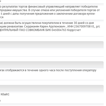
u
а о результатах торгов финансовый управляющий направляет победителю
родажи имущества. В случае отказа или уклонения победителя торгов от
 5 дней с даты получения предложения о заключении договора купли-
тся
ка) должна быть осуществлена покупателем в течение 30 дней со дня
щим реквизитам: Серджанян Карен Арутюнович , ИНН 236700970810,, р/с
ЦЕНТРАЛЬНЫЙ ПАО СОВКОМБАНК БИК 045004763 Корр/счет
гах отображаются в течение одного часа после поступления оператору
 Кбайт]
а