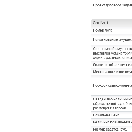
Проект договора задат
Лот № 1
Номер лота
Наименование имущес
Cведения об имуществ
выставляемом на торги,
характеристиках, опис
Является объектом не
Местонахождение иму
Порядок ознакомления
Cведения о наличии ил
обременений, судебны
размещения торгов
Начальная цена
Величина повышения н
Размер задатка, руб.