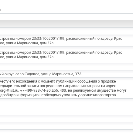
а
астровым номером 23:33:1002001:199, расположенный по адресу: Крас
вое, улица Мариносяна, дом 37а
астровым номером 23:33:1002001:199, расположенный по адресу: Крас
вое, улица Мариносяна, дом 37а
й округ, село Садовое, улица Мариносяна, 37А
месту его нахождения с момента публикации сообщения о продаже
редварительной записи посредством направления запроса на адрес
torgi@list.ru, +7-499-938-74-30 доб. 455, на реализуемом имуществе могут
одробную информацию необходимо уточнить у организатора торгов.