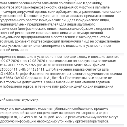
тствии заинтересованности заявителя по отношению к должнику,
рактере этой заинтересованности, сведения об участии в капитале
е - саморегулируемой организации арбитражных управляющих, членом или
правляющий. К заявке на участие в торгах должны прилагаться копии
сударственного реестра юридических лиц (для юридического лица),
 индивидуальных предпринимателей (для индивидуального
е личность (для физического лица), надлежащим образом заверенный
рственной регистрации юридического лица или государственной
ивидуального предпринимателя в соответствии с законодательством
ого лица); документ, подтверждающий полномочия лица на осуществление
гах допускаются заявители, своевременно подавшие в установленном
альной цены лота.
оевременно подавшие в установленном порядке заявку и внесшие задаток -
с 09.07.2026 г. по 12.08.2026 г. включительно по следующим реквизитам:
сы» ИНН: 7725752265 р/с: 40702810800000024981 банк: Филиал
250000411 БИК: 044525411. Датой внесения задатка считается дата
АО «НИС». В графе «Назначения платежа» платежного поручения о внесении
ргах 67664-ОАОФ Серджанян К.А., Лот №1 Претенденты, чьи задатки не
тию в торгах не допускаются. Суммы внесенных заявителями задатков
 победителя торгов, в течение пяти рабочих дней со дня подписания
ший максимальную цену.
месту его нахождения с момента публикации сообщения о продаже
редварительной записи посредством направления запроса на адрес
torgi@list.ru, +7-499-938-74-30 доб. 455, на реализуемом имуществе могут
одробную информацию необходимо уточнить у организатора торгов.