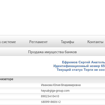
 системе
Регламент
Тарифы
Контакты
Продажа имущества банков
Ефремов Сергей Анатол
Идентификационный номер
6
Текущий статус
Торги не со
низаторе
Иванова Юлия Владимировна
hayu@giga-group.com
89023410410
580991860512