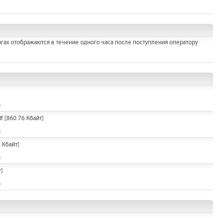
гах отображаются в течение одного часа после поступления оператору
а
f
[860.76 Кбайт]
а
 Кбайт]
а
]
а