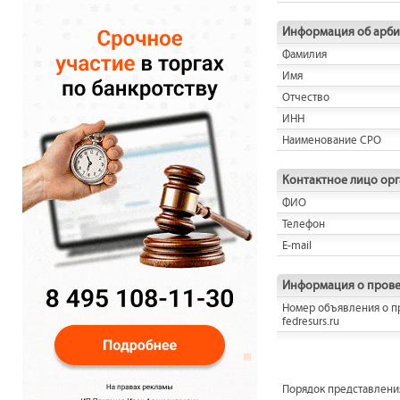
Информация об арб
Фамилия
Имя
Отчество
ИНН
Наименование СРО
Контактное лицо ор
ФИО
Телефон
E-mail
Информация о прове
Номер объявления о п
fedresurs.ru
Порядок представления