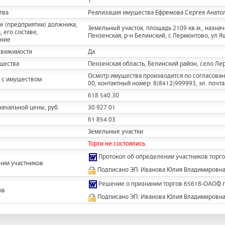
1
тва
Реализация имущества Ефремова Сергея Анато
е (предприятии) должника,
Земельный участок, площадь 2109 кв.м., назна
 его составе,
Пензенская, р-н Белинский, с Лермонтово, ул Я
ание
движимости
Да
щества
Пензенская область, Белинский район, село Ле
Осмотр имущества производится по согласован
 с имуществом
00, контактный номер: 8(8412)999993, эл. почта
618 540.30
ачальной цены, руб.
30 927.01
61 854.03
Земельные участки
Торги не состоялись
Протокол об определении участников торго
нии участников
Подписано ЭП: Иванова Юлия Владимировн
Решение о признании торгов 65618-ОАОФ 
ов
Подписано ЭП: Иванова Юлия Владимировн