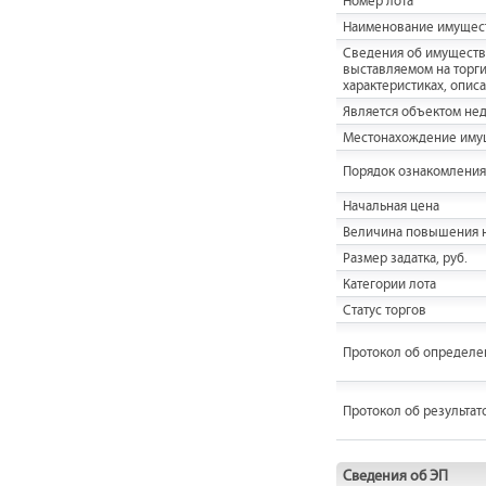
Номер лота
Наименование имущес
Cведения об имуществ
выставляемом на торги,
характеристиках, опис
Является объектом не
Местонахождение иму
Порядок ознакомления
Начальная цена
Величина повышения н
Размер задатка, руб.
Категории лота
Статус торгов
Протокол об определе
Протокол об результат
Сведения об ЭП