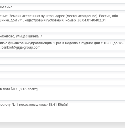
льевича
чение: Земли населенных пунктов, адрес (местонахождение): Россия, обл
шинка, дом 7/1, кадастровый (условный) номер: 58:04:0140402:31
рмонтово, улица Яшинка, 7
ию с финансовым управляющим 1 раз в неделю в будние дни с 10-00 до 16-
: bankrot@giga-group.com
в лота № 1
[8.16 Кбайт]
а
по лоту № 1 несостоявшимися
[8.41 Кбайт]
а