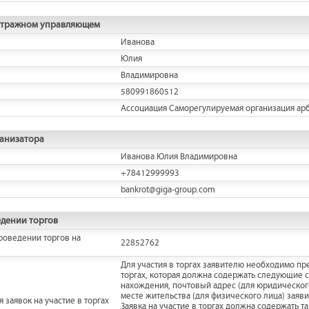
итражном управляющем
Иванова
Юлия
Владимировна
580991860512
Ассоциация Саморегулируемая организация ар
ганизатора
Иванова Юлия Владимировна
+78412999993
bankrot@giga-group.com
дении торгов
роведении торгов на
22852762
Для участия в торгах заявителю необходимо пре
торгах, которая должна содержать следующие 
нахождения, почтовый адрес (для юридического
месте жительства (для физического лица) заяви
 заявок на участие в торгах
Заявка на участие в торгах должна содержать т