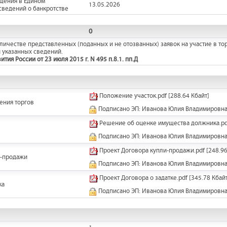
щения в Едином
13.05.2026
сведений о банкротстве
0
ичестве представленных (поданных и не отозванных) заявок на участие в тор
 указанных сведений.
ия России от 23 июля 2015 г. N 495 п.8.1. пп.Д
Положение участок.pdf
[288.64 Кбайт]
ения торгов
Подписано ЭП: Иванова Юлия Владимировн
Решение об оценке имущества должника.pd
Подписано ЭП: Иванова Юлия Владимировн
Проект Договора купли-продажи.pdf
[248.96
и-продажи
Подписано ЭП: Иванова Юлия Владимировн
Проект Договора о задатке.pdf
[345.78 Кбайт
ка
Подписано ЭП: Иванова Юлия Владимировн