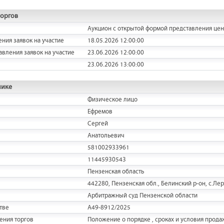
торгов
Аукцион с открытой формой представления це
ения заявок на участие
18.05.2026 12:00:00
авления заявок на участие
23.06.2026 12:00:00
23.06.2026 13:00:00
нике
Физическое лицо
Ефремов
Сергей
Анатольевич
581002933961
11445930543
Пензенская область
442280, Пензенская обл., Белинский р-он, с.Лер
Арбитражный суд Пензенской области
тве
А49-8912/2025
ения торгов
Положение о порядке , сроках и условия прод