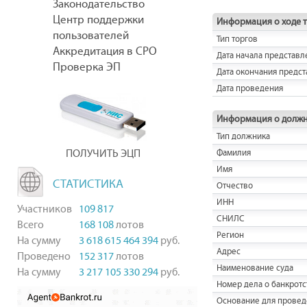
Законодательство
Центр поддержки
Информация о ходе 
пользователей
Тип торгов
Аккредитация в СРО
Дата начала представл
Проверка ЭП
Дата окончания предст
Дата проведения
Информация о долж
Тип должника
ПОЛУЧИТЬ ЭЦП
Фамилия
Имя
СТАТИСТИКА
Отчество
ИНН
Участников
109 817
СНИЛС
Всего
168 108
лотов
Регион
На сумму
3 618 615 464 394
руб.
Адрес
Проведено
152 317
лотов
Наименование суда
На сумму
3 217 105 330 294
руб.
Номер дела о банкротс
Основание для провед