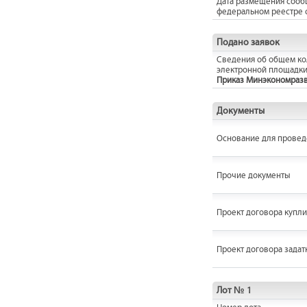
Дата размещения сооб
федеральном реестре 
Подано заявок
Сведения об общем кол
электронной площадки
Приказ Минэкономразвит
Документы
Основание для провед
Прочие документы
Проект договора купл
Проект договора задат
Лот № 1