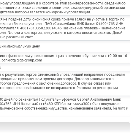
сному управляющему и о характере этой заинтересованности, сведения об
авляющего, а также сведения о заявителе, саморегулируемой организации
дителем которой является конкурсный управляющий.
я не позднее даты окончания срока приема заявок на участие в торгах по
ольевич Банк получателя - ПАО «Совкомбанк» БИК банка: 045004763 ИНН
 получателя: 40817810350220014046 Назначение платежа - Наименование
я, № лота и код торгов, для участия в которых вносится задаток. Датой
 на расчетный счет.
ший максимальную цену.
ию с финансовым управляющим 1 раз в неделю в будние дни с 10-00 до 16-
: bankrot@giga-group.com
u
ла о результатах торгов финансовый управляющий направляет победителю
продажи с приложением проекта договора. Договор заключается в
торгов предложения о заключении договора. В случае отказа или
говора внесенный задаток не возвращается. Расходы по регистрации
30 дней по реквизитам Получатель - Ефремов Сергей Анатольевич Банк
004763 ИНН банка: 4401116480 КПП банка: 544543001 Счет получателя:
аименование собственника имущества, наименование заявителя, № лота и