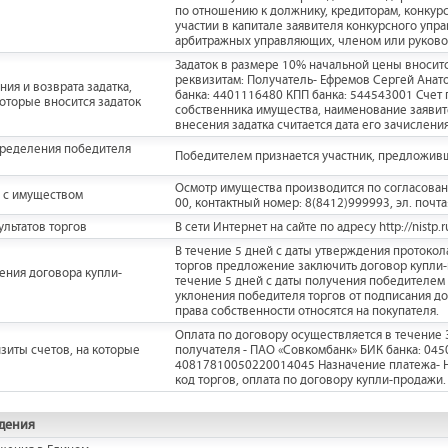
по отношению к должнику, кредиторам, конкур
участии в капитале заявителя конкурсного упр
арбитражных управляющих, членом или руково
Задаток в размере 10% начальной цены вноситс
реквизитам: Получатель- Ефремов Сергей Анат
ия и возврата задатка,
банка: 4401116480 КПП банка: 544543001 Счет
которые вносится задаток
собственника имущества, наименование заявител
внесения задатка считается дата его зачисления
пределения победителя
Победителем признается участник, предложив
Осмотр имущества производится по согласован
 с имуществом
00, контактный номер: 8(8412)999993, эл. почта
льтатов торгов
В сети Интернет на сайте по адресу http://nistp.r
В течение 5 дней с даты утверждения протоко
торгов предложение заключить договор купли-
ения договора купли-
течение 5 дней с даты получения победителем 
уклонения победителя торгов от подписания до
права собственности относятся на покупателя.
Оплата по договору осуществляется в течение 
зиты счетов, на которые
получателя - ПАО «Совкомбанк» БИК банка: 045
40817810050220014045 Назначение платежа- Н
код торгов, оплата по договору купли-продажи.
дения