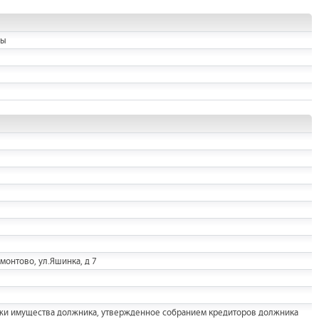
ны
монтово, ул.Яшинка, д 7
ажи имущества должника, утвержденное собранием кредиторов должника