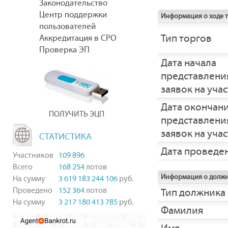
Законодательство
Центр поддержки
Информация о ходе 
пользователей
Тип торгов
Аккредитация в СРО
Проверка ЭП
Дата начала
представлени
заявок на уча
Дата окончан
ПОЛУЧИТЬ ЭЦП
представлени
заявок на уча
СТАТИСТИКА
Дата проведе
Участников
109 896
Всего
168 254
лотов
Информация о долж
На сумму
3 619 183 244 106
руб.
Проведено
152 364
лотов
Тип должника
На сумму
3 217 180 413 785
руб.
Фамилия