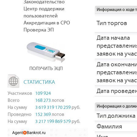
Законодательство
Центр поддержки
Информация о ходе 
пользователей
Тип торгов
Аккредитация в СРО
Проверка ЭП
Дата начала
представлени
заявок на уча
Дата окончан
ПОЛУЧИТЬ ЭЦП
представлени
заявок на уча
СТАТИСТИКА
Дата проведе
Участников
109 924
Всего
168 273
лотов
Информация о долж
На сумму
3 619 319 170 259
руб.
Проведено
152 369
лотов
Тип должника
На сумму
3 217 199 869 579
руб.
Фамилия