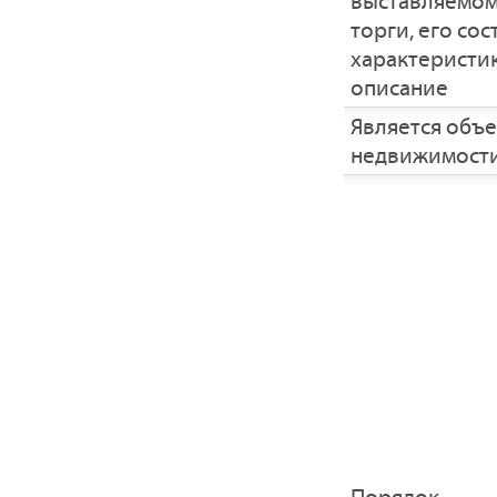
выставляемом
торги, его сос
характеристик
описание
Является объ
недвижимост