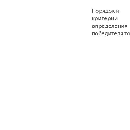
Порядок и
критерии
определения
победителя т