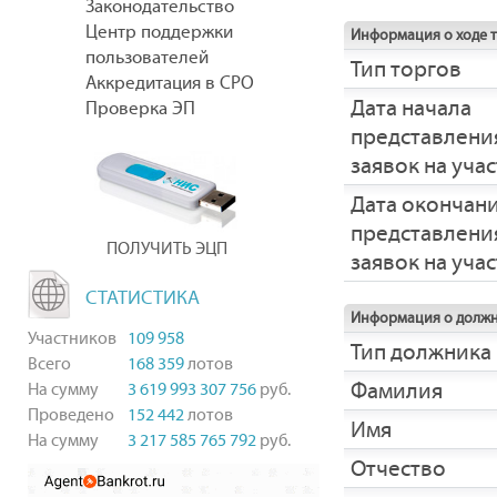
Законодательство
Центр поддержки
Информация о ходе 
пользователей
Тип торгов
Аккредитация в СРО
Дата начала
Проверка ЭП
представлени
заявок на уча
Дата окончан
представлени
ПОЛУЧИТЬ ЭЦП
заявок на уча
СТАТИСТИКА
Информация о долж
Участников
109 958
Тип должника
Всего
168 359
лотов
Фамилия
На сумму
3 619 993 307 756
руб.
Проведено
152 442
лотов
Имя
На сумму
3 217 585 765 792
руб.
Отчество