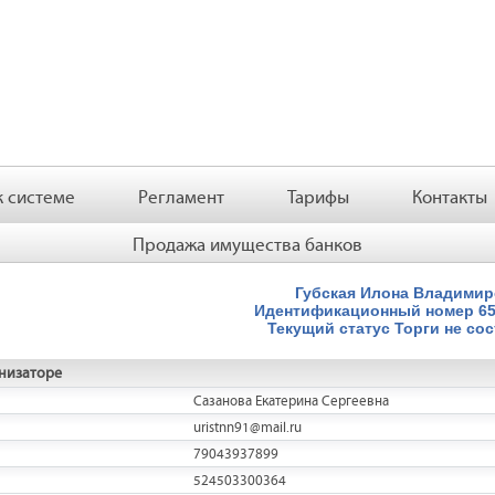
 системе
Регламент
Тарифы
Контакты
Продажа имущества банков
Губская Илона Владими
Идентификационный номер
6
Текущий статус
Торги не со
низаторе
Сазанова Екатерина Сергеевна
uristnn91@mail.ru
79043937899
524503300364