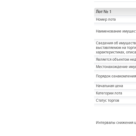
Лот № 1
Номер лота
Наименование имущес
Cведения об имуществ
выставляемом на торги,
характеристиках, опис
Является объектом не
Местонахождение иму
Порядок ознакомления
Начальная цена
Категории лота
Статус торгов
Интервалы снижения 