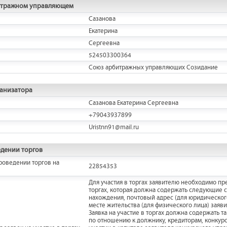
итражном управляющем
Сазанова
Екатерина
Сергеевна
524503300364
Союз арбитражных управляющих Созидание
ганизатора
Сазанова Екатерина Сергеевна
+79043937899
Uristnn91@mail.ru
дении торгов
роведении торгов на
22854353
Для участия в торгах заявителю необходимо пре
торгах, которая должна содержать следующие 
нахождения, почтовый адрес (для юридического
месте жительства (для физического лица) заяви
Заявка на участие в торгах должна содержать т
по отношению к должнику, кредиторам, конкур