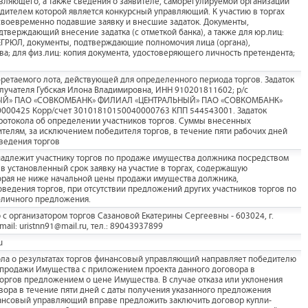
авляющего, а также сведения о заявителе, саморегулируемой организации
ителем которой является конкурсный управляющий. К участию в торгах
своевременно подавшие заявку и внесшие задаток. Документы,
тверждающий внесение задатка (с отметкой банка), а также для юр.лиц:
ЕГРЮЛ, документы, подтверждающие полномочия лица (органа),
; для физ.лиц: копия документа, удостоверяющего личность претендента;
обретаемого лота, действующей для определенного периода торгов. Задаток
лучателя Губская Илона Владимировна, ИНН 910201811602; р/с
ЫЙ» ПАО «СОВКОМБАНК» ФИЛИАЛ «ЦЕНТРАЛЬНЫЙ» ПАО «СОВКОМБАНК»
000425 Корр/счет 30101810150040000763 КПП 544543001. Задаток
ротокола об определении участников торгов. Суммы внесенных
телям, за исключением победителя торгов, в течение пяти рабочих дней
оведения торгов
адлежит участнику торгов по продаже имущества должника посредством
в установленный срок заявку на участие в торгах, содержащую
орая не ниже начальной цены продажи имущества должника,
ведения торгов, при отсутствии предложений других участников торгов по
бличного предложения.
с организатором торгов Сазановой Екатерины Сергеевны - 603024, г.
mail: uristnn91@mail.ru, тел.: 89043937899
u
кола о результатах торгов финансовый управляющий направляет победителю
-продажи Имущества с приложением проекта данного договора в
оргов предложением о цене Имущества. В случае отказа или уклонения
вора в течение пяти дней с даты получения указанного предложения
нансовый управляющий вправе предложить заключить договор купли-