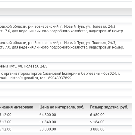
кой области, р-н Вознесенский, п. Новый Путь, ул. Полевая, 24/3,
ь 7.0, для ведения личного подсобного хозяйства, кадастровый номер:
кой области, р-н Вознесенский, п. Новый Путь, ул. Полевая, 24/3,
ь 7.0, для ведения личного подсобного хозяйства, кадастровый номер:
вый Путь, ул. Полевая, 24/3
с организатором торгов Сазановой Екатерины Сергеевны - 603024, г.
mail: uristnn91@mail.ru, тел.: 89043937899
нчания интервала
Цена на интервале, руб.
Размер задатка, руб.
6 12:00
64 800.00
6 480.00
6 12:00
51 840.00
5 184.00
6 12:00
38 880.00
3 888.00