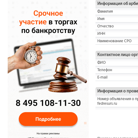
Информация об арб
Фамилия
Имя
Отчество
ИНН
Наименование СРО
Контактное лицо ор
ФИО
Телефон
E-mail
Информация о прове
Номер объявления о п
fedresurs.ru