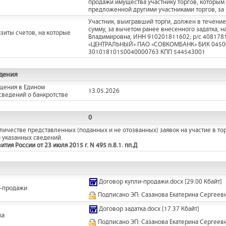
продажи имущества участнику торгов, которым
предложенной другими участниками торгов, за
Участник, выигравший торги, должен в течение
сумму, за вычетом ранее внесенного задатка, 
зиты счетов, на которые
Владимировна, ИНН 910201811602; р/с 408
«ЦЕНТРАЛЬНЫЙ» ПАО «СОВКОМБАНК» БИК 04500
30101810150040000763 КПП 544543001
дения
щения в Едином
13.05.2026
сведений о банкротстве
0
ичестве представленных (поданных и не отозванных) заявок на участие в тор
 указанных сведений.
ия России от 23 июля 2015 г. N 495 п.8.1. пп.Д
Договор купли-продажи.docx
[29.00 Кбайт]
и-продажи
Подписано ЭП: Сазанова Екатерина Сергеев
Договор задатка.docx
[17.37 Кбайт]
ка
Подписано ЭП: Сазанова Екатерина Сергеев