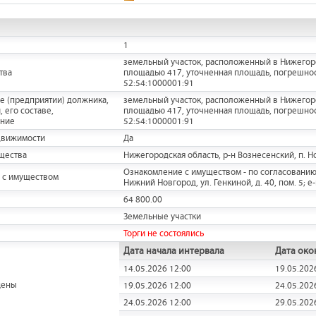
1
земельный участок, расположенный в Нижегородс
тва
площадью 417, уточненная площадь, погрешност
52:54:1000001:91
е (предприятии) должника,
земельный участок, расположенный в Нижегородс
 его составе,
площадью 417, уточненная площадь, погрешност
ание
52:54:1000001:91
движимости
Да
щества
Нижегородская область, р-н Вознесенский, п. Но
Ознакомление с имуществом - по согласованию 
 с имуществом
Нижний Новгород, ул. Генкиной, д. 40, пом. 5; e-
64 800.00
Земельные участки
Торги не состоялись
Дата начала интервала
Дата око
14.05.2026 12:00
19.05.202
цены
19.05.2026 12:00
24.05.202
24.05.2026 12:00
29.05.202