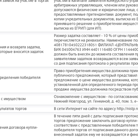
 заявок на участие в торгах
участии в капитале заявителя конкурсного упр
арбитражных управляющих, членом или руковод
допускаются физические и юридические лица, 
предоставляемые претендентами: документ, под
копии учредительных документов; выписка из 
принявшего решение о приобретении имущества
выписка из ЕГРИП (для ИП).
Размер задатка составляет - 10 % от цены при
перечисляется на реквизиты: Наименование по
40817810450222318051 ФИЛИАЛ «ЦЕНТРАЛЬН
ия и возврата задатка,
БИК 045004763 ИНН 4401116480 ОГРН 1144400
которые вносится задаток
должен быть внесён до момента составления п
заявителями задатков возвращаются всем заяви
со дня подписания протокола о результатах пр
Право приобретения имущества должника прин
публичного предложения, который представил 
пределения победителя
предложение о цене имущества должника, кот
установленной для определенного периода про
продаже имущества должника посредством пу
Ознакомление с имуществом - по согласованию 
 с имуществом
Нижний Новгород, ул. Генкиной, д. 40, пом. 5; e-
льтатов торгов
В сети Интернет на сайте по адресу http://nistp.r
В течение пяти дней с даты подписания прото
торгов предложение заключить договор купли
соответствии с представленным победителем т
ения договора купли-
победителя торгов от подписания данного дого
внесенный задаток ему не возвращается и фи