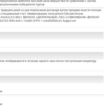
 предложена наиболее высокая цена имущества по сравнению с ценой,
 исключением победителя торгов.
 тридцати дней со дня подписания договора купли-продажи внести полную
на специальный счет: Наименование получателя Губская Илона
17810450222318051 ФИЛИАЛ «ЦЕНТРАЛЬНЫЙ» ПАО «СОВКОМБАНК» ФИЛИАЛ
4763 ИНН 4401116480 ОГРН 1144400000425 Корр/счет
гах отображаются в течение одного часа после поступления оператору
на
на