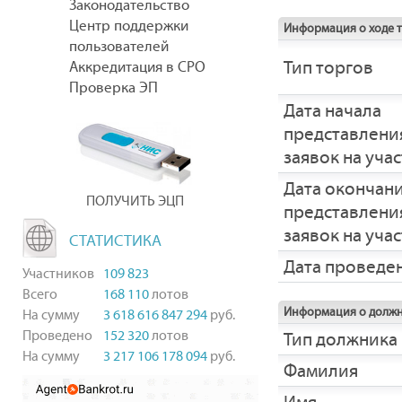
Законодательство
Центр поддержки
Информация о ходе 
пользователей
Тип торгов
Аккредитация в СРО
Проверка ЭП
Дата начала
представлени
заявок на уча
Дата окончан
ПОЛУЧИТЬ ЭЦП
представлени
заявок на уча
СТАТИСТИКА
Дата проведе
Участников
109 823
Всего
168 110
лотов
Информация о долж
На сумму
3 618 616 847 294
руб.
Проведено
152 320
лотов
Тип должника
На сумму
3 217 106 178 094
руб.
Фамилия