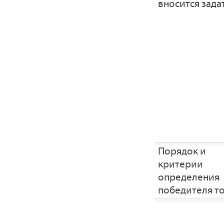
вносится зада
Порядок и
критерии
определения
победителя т