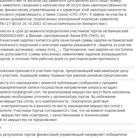
едения о месте жительства заявителя (для физического лица); номер
ы заявителя; сведения о наличии или об отсутствии заинтересованности
ам, финансовому управляющему и о характере этой заинтересованности;
нсового управляющего, а также Союза «СРО «ГАУ». К заявке на участие в
ронных документов, подписанных электронной подписью заявителя),
№127-ФЗ от 26.10.2002 «О несостоятельности (банкротстве)».
внесен в срок до момента определения участников торгов на банковский
800000024981 в Филиал «Центральный» Банка ВТБ (ПАО), к/с
внесения задатка считается дата зачисления суммы задатка на банковский
латежного поручения о внесении задатка указываются: «Задаток за участие
енование должника), номер лота__». Претенденты, чьи задатки не поступили
ах не допускаются. Суммы внесенных заявителями задатков возвращаются
оргов, в течение пяти рабочих дней со дня подписания протокола о
ложения признается участник торгов, предложивший максимальную цену
бо участник, подавший заявку первым при равном ценовом предложении
месту его нахождения с момента публикации сообщения о продаже
редварительной записи посредством направления запроса на адрес
.bankrot.torgi@gmail.com. На реализуемом имуществе могут быть наложены
мацию необходимо уточнить у организатора торгов. Во избежание
я имущества (лота), его комплектности , покупателю действуя
осмотрительность и выехать по месту нахождения имущества (лота) с
вителя. Участники торгов соглашаются с тем, что на момент подписания
е имущество ими осмотрено, с качественными и техническими
й по имуществу не предъявляют.
u
а о результатах торгов финансовый управляющий направляет победителю