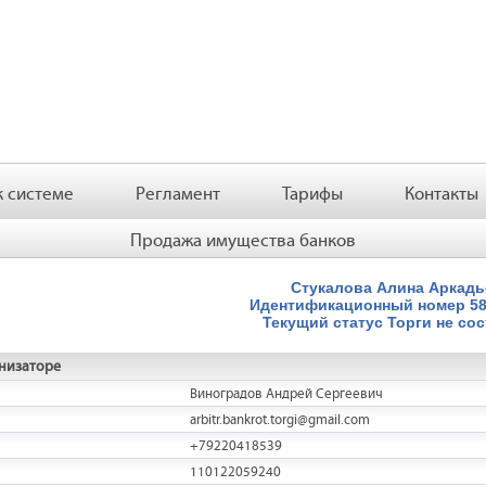
 системе
Регламент
Тарифы
Контакты
Продажа имущества банков
Стукалова Алина Аркадь
Идентификационный номер
5
Текущий статус
Торги не со
низаторе
Виноградов Андрей Сергеевич
arbitr.bankrot.torgi@gmail.com
+79220418539
110122059240