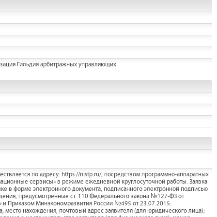
изация Гильдия арбитражных управляющих
ствляется по адресу: https://nistp.ru/, посредством программно-аппаратных
ационные сервисы» в режиме ежедневной круглосуточной работы. Заявка
зыке в форме электронного документа, подписанного электронной подписью
дения, предусмотренные ст. 110 Федерального закона №127-ФЗ от
)» и Приказом Минэкономразвития России №495 от 23.07.2015:
, место нахождения, почтовый адрес заявителя (для юридического лица);