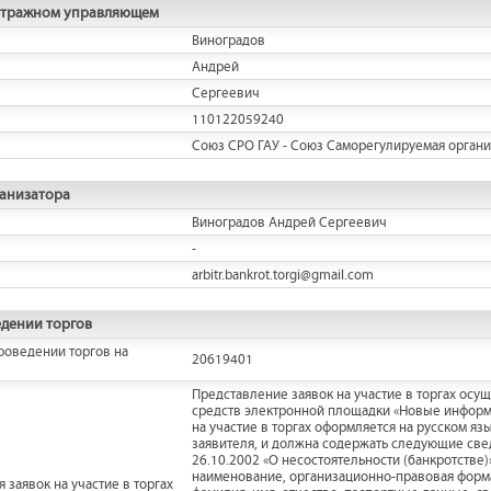
итражном управляющем
Виноградов
Андрей
Сергеевич
110122059240
Союз СРО ГАУ - Союз Саморегулируемая орган
ганизатора
Виноградов Андрей Сергеевич
-
arbitr.bankrot.torgi@gmail.com
дении торгов
роведении торгов на
20619401
Представление заявок на участие в торгах осуще
средств электронной площадки «Новые информ
на участие в торгах оформляется на русском я
заявителя, и должна содержать следующие све
26.10.2002 «О несостоятельности (банкротстве
наименование, организационно-правовая форма
 заявок на участие в торгах