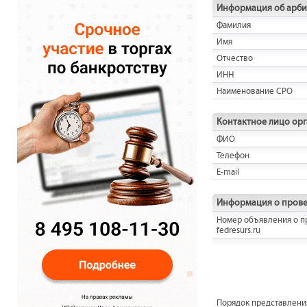
Информация об арб
Фамилия
Имя
Отчество
ИНН
Наименование СРО
Контактное лицо ор
ФИО
Телефон
E-mail
Информация о прове
Номер объявления о п
fedresurs.ru
Порядок представления