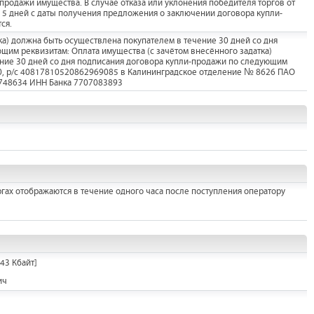
родажи имущества. В случае отказа или уклонения победителя торгов от
 5 дней с даты получения предложения о заключении договора купли-
ся.
ка) должна быть осуществлена покупателем в течение 30 дней со дня
щим реквизитам: Оплата имущества (с зачётом внесённого задатка)
ние 30 дней со дня подписания договора купли-продажи по следующим
30, р/с 40817810520862969085 в Калининградское отделение № 8626 ПАО
748634 ИНН Банка 7707083893
гах отображаются в течение одного часа после поступления оператору
43 Кбайт]
ич