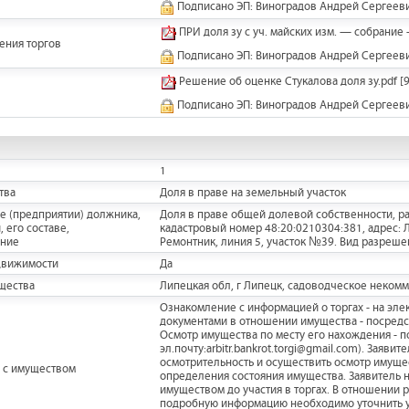
Подписано ЭП: Виноградов Андрей Сергеев
ПРИ доля зу с уч. майских изм. — собрание
ения торгов
Подписано ЭП: Виноградов Андрей Сергеев
Решение об оценке Стукалова доля зу.pdf
[9
Подписано ЭП: Виноградов Андрей Сергеев
1
тва
Доля в праве на земельный участок
е (предприятии) должника,
Доля в праве общей долевой собственности, ра
 его составе,
кадастровый номер 48:20:0210304:381, адрес:
ание
Ремонтник, линия 5, участок №39. Вид разреше
движимости
Да
щества
Липецкая обл, г Липецк, садоводческое некомм
Ознакомление с информацией о торгах - на элек
документами в отношении имущества - посредств
Осмотр имущества по месту его нахождения - п
эл.почту:arbitr.bankrot.torgi@gmail.com). Зая
осмотрительность и осуществить осмотр имущес
 с имуществом
определения состояния имущества. Заявитель н
имуществом до участия в торгах. В отношении
подробную информацию необходимо уточнить у о