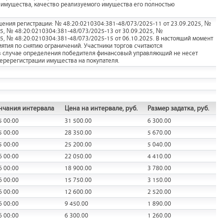
м имущества, качество реализуемого имущества его полностью
ения регистрации: № 48:20:0210304:381-48/073/2025-11 от 23.09.2025, №
25, № 48:20:0210304:381-48/073/2025-13 от 30.09.2025, №
25, № 48:20:0210304:381-48/073/2025-15 от 06.10.2025. В настоящий момент
ия по снятию ограничений. Участники торгов считаются
в случае определения победителя финансовый управляющий не несет
перерегистрации имущества на покупателя.
нчания интервала
Цена на интервале, руб.
Размер задатка, руб.
5 00:00
31 500.00
6 300.00
5 00:00
28 350.00
5 670.00
5 00:00
25 200.00
5 040.00
6 00:00
22 050.00
4 410.00
6 00:00
18 900.00
3 780.00
6 00:00
15 750.00
3 150.00
6 00:00
12 600.00
2 520.00
6 00:00
9 450.00
1 890.00
6 00:00
6 300.00
1 260.00