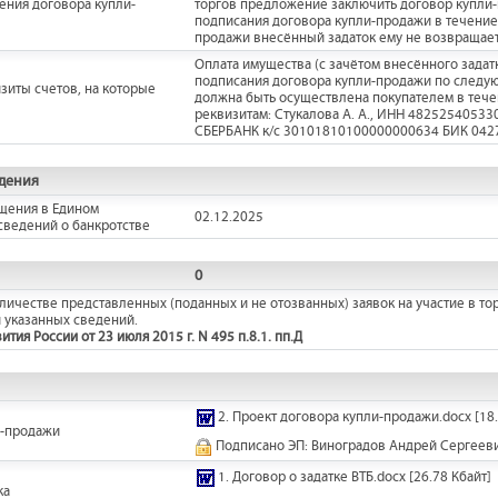
ения договора купли-
торгов предложение заключить договор купли-п
подписания договора купли-продажи в течение
продажи внесённый задаток ему не возвращает
Оплата имущества (с зачётом внесённого задат
подписания договора купли-продажи по следую
зиты счетов, на которые
должна быть осуществлена покупателем в тече
реквизитам: Стукалова А. А., ИНН 4825254053
СБЕРБАНК к/с 30101810100000000634 БИК 042
дения
щения в Едином
02.12.2025
сведений о банкротстве
0
ичестве представленных (поданных и не отозванных) заявок на участие в тор
 указанных сведений.
ия России от 23 июля 2015 г. N 495 п.8.1. пп.Д
2. Проект договора купли-продажи.docx
[18.
и-продажи
Подписано ЭП: Виноградов Андрей Сергеев
1. Договор о задатке ВТБ.docx
[26.78 Кбайт]
ка