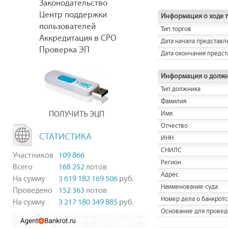
Законодательство
Центр поддержки
Информация о ходе 
пользователей
Тип торгов
Аккредитация в СРО
Дата начала представл
Проверка ЭП
Дата окончания предст
Информация о долж
Тип должника
Фамилия
ПОЛУЧИТЬ ЭЦП
Имя
Отчество
СТАТИСТИКА
ИНН
СНИЛС
Участников
109 866
Регион
Всего
168 252
лотов
Адрес
На сумму
3 619 182 169 506
руб.
Наименование суда
Проведено
152 363
лотов
Номер дела о банкротс
На сумму
3 217 180 349 885
руб.
Основание для провед