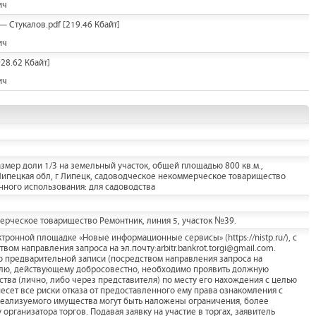
ич
 — Стукалов.pdf
[219.46 Кбайт]
ич
28.62 Кбайт]
ич
змер доли 1/3 на земельный участок, общей площадью 800 кв.м.,
 Липецкая обл, г Липецк, садоводческое некоммерческое товарищество
нного использования: для садоводства
ерческое товарищество Ремонтник, линия 5, участок №39.
тронной площадке «Новые информационные сервисы» (https://nistp.ru/), с
ом направления запроса на эл.почту:arbitr.bankrot.torgi@gmail.com.
о предварительной записи (посредством направления запроса на
вителю, действующему добросовестно, необходимо проявить должную
тва (лично, либо через представителя) по месту его нахождения с целью
есет все риски отказа от предоставленного ему права ознакомления с
 реализуемого имущества могут быть наложены ограничения, более
рганизатора торгов. Подавая заявку на участие в торгах, заявитель