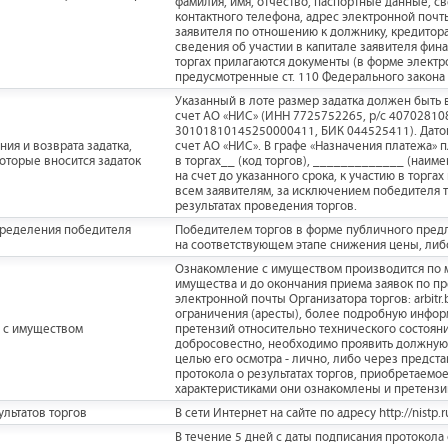
фамилия, имя, отчество, паспортные данные, св
контактного телефона, адрес электронной почт
заявителя по отношению к должнику, кредитор
сведения об участии в капитале заявителя фина
торгах прилагаются документы (в форме элект
предусмотренные ст. 110 Федерального закона 
Указанный в лоте размер задатка должен быть 
счет АО «НИС» (ИНН 7725752265, р/с 40702810
30101810145250000411, БИК 044525411). Датой 
ия и возврата задатка,
счет АО «НИС». В графе «Назначения платежа» п
которые вносится задаток
в торгах__ (код торгов), _____________ (наим
на счет до указанного срока, к участию в торг
всем заявителям, за исключением победителя т
результатах проведения торгов.
пределения победителя
Победителем торгов в форме публичного пред
на соответствующем этапе снижения цены, ли
Ознакомление с имуществом производится по 
имущества и до окончания приема заявок по п
электронной почты Организатора торгов: arbitr
ограничения (аресты), более подробную инфор
 с имуществом
претензий относительно технического состояни
добросовестно, необходимо проявить должную 
целью его осмотра - лично, либо через предста
протокола о результатах торгов, приобретаемо
характеристиками они ознакомлены и претензи
льтатов торгов
В сети Интернет на сайте по адресу http://nistp.r
В течение 5 дней с даты подписания протокол