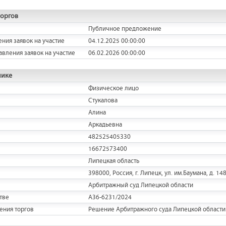
торгов
Публичное предложение
ения заявок на участие
04.12.2025 00:00:00
авления заявок на участие
06.02.2026 00:00:00
нике
Физическое лицо
Стукалова
Алина
Аркадьевна
482525405330
16672573400
Липецкая область
398000, Россия, г. Липецк, ул. им.Баумана, д. 14
Арбитражный суд Липецкой области
тве
А36-6231/2024
ения торгов
Решение Арбитражного суда Липецкой области о