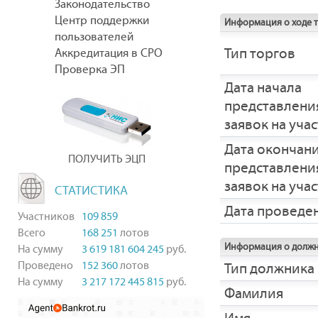
Законодательство
Центр поддержки
Информация о ходе 
пользователей
Тип торгов
Аккредитация в СРО
Проверка ЭП
Дата начала
представлени
заявок на уча
Дата окончан
ПОЛУЧИТЬ ЭЦП
представлени
заявок на уча
СТАТИСТИКА
Дата проведе
Участников
109 859
Всего
168 251
лотов
Информация о долж
На сумму
3 619 181 604 245
руб.
Проведено
152 360
лотов
Тип должника
На сумму
3 217 172 445 815
руб.
Фамилия