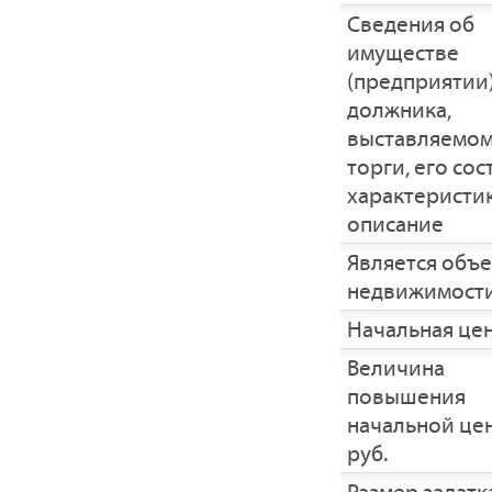
Cведения об
имуществе
(предприятии
должника,
выставляемом
торги, его сос
характеристик
описание
Является объ
недвижимост
Начальная це
Величина
повышения
начальной це
руб.