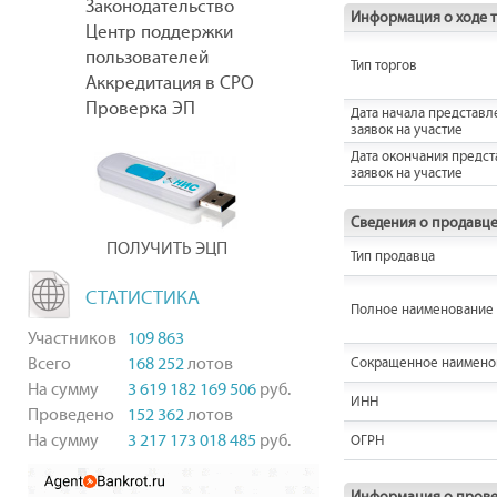
Законодательство
Информация о ходе 
Центр поддержки
пользователей
Тип торгов
Аккредитация в СРО
Проверка ЭП
Дата начала представл
заявок на участие
Дата окончания предс
заявок на участие
Сведения о продавц
ПОЛУЧИТЬ ЭЦП
Тип продавца
СТАТИСТИКА
Полное наименование
Участников
109 863
Всего
168 252
лотов
Сокращенное наимено
На сумму
3 619 182 169 506
руб.
ИНН
Проведено
152 362
лотов
На сумму
3 217 173 018 485
руб.
ОГРН
Информация о прове