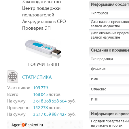
Законодательство
Информация о ходе 
Центр поддержки
Тип торгов
пользователей
Аккредитация в СРО
Дата начала представл
заявок на участие
Проверка ЭП
Дата окончания предс
заявок на участие
Сведения о продавц
Тип продавца
ПОЛУЧИТЬ ЭЦП
Фамилия
СТАТИСТИКА
Имя
Участников
109 779
Отчество
Всего
168 045
лотов
ИНН
На сумму
3 618 368 558 604
руб.
Проведено
152 278
лотов
На сумму
3 217 059 987 427
руб.
Информация о прове
Порядок представлени
на участие в торгах