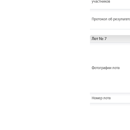
участников
Протокол об результат
Лот № 7
Фотографии лота
Номер лота