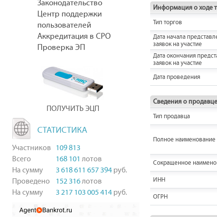
Законодательство
Информация о ходе 
Центр поддержки
Тип торгов
пользователей
Аккредитация в СРО
Дата начала представл
заявок на участие
Проверка ЭП
Дата окончания предс
заявок на участие
Дата проведения
Сведения о продавц
ПОЛУЧИТЬ ЭЦП
Тип продавца
СТАТИСТИКА
Полное наименование
Участников
109 813
Всего
168 101
лотов
Сокращенное наимено
На сумму
3 618 611 657 394
руб.
ИНН
Проведено
152 316
лотов
На сумму
3 217 103 005 414
руб.
ОГРН