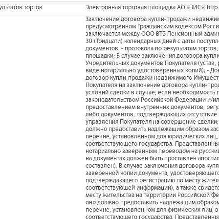
льтатов торгов
Электронная торговая площадка АО «НИС»: http://
Заключение договора купли-продажи недвижим
предусмотренном Гражданским кодексом Росс
заключается между ООО ВТБ Пенсионный админи
30 (Тридцати) календарных дней с даты посту
документов: - протокола по результатам торгов
площадки; В случае заключения договора куп
Учредительных документов Покупателя (устав,
виде нотариально удостоверенных копий); - Д
договор купли-продажи недвижимого Имуществ
Покупателя на заключение договора купли-про
условий сделки в случае, если необходимость
законодательством Российской Федерации и/и
предоставлением внутренних документов, регу
либо документов, подтверждающих отсутствие
управления Покупателя на совершение сделки; 
должно предоставить надлежащим образом зас
перечне, установленном для юридических лиц,
соответствующего государства. Представленн
нотариально заверенным переводом на русский
на документах должен быть проставлен апостил
составлен). В случае заключения договора ку
заверенной копии документа, удостоверяющего 
подтверждающего регистрацию по месту житель
соответствующей информации), а также свидете
месту жительства на территории Российской Фе
оно должно предоставить надлежащим образом
перечне, установленном для физических лиц, 
соответствующего государства. Представленн