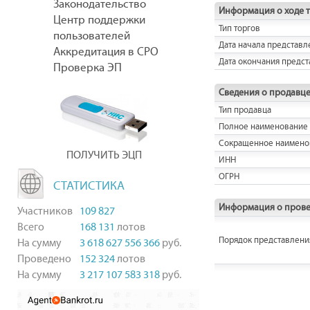
Законодательство
Информация о ходе 
Центр поддержки
Тип торгов
пользователей
Дата начала представл
Аккредитация в СРО
Дата окончания предст
Проверка ЭП
Сведения о продавц
Тип продавца
Полное наименование
Сокращенное наимено
ПОЛУЧИТЬ ЭЦП
ИНН
ОГРН
СТАТИСТИКА
Информация о прове
Участников
109 827
Всего
168 131
лотов
Порядок представления
На сумму
3 618 627 556 366
руб.
Проведено
152 324
лотов
На сумму
3 217 107 583 318
руб.