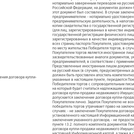
нотариально заверенным переводом на русский
Российской Федерации, на документах должен б
этот документ был составлен). В случае закл
предпринимателем: - нотариально удостоверен
предпринимательскую деятельность, в налогово
копии свидетельства о государственной регис
(для лиц, зарегистрированных в качестве инди
государственной регистрации физического лиц
зарегистрированных в качестве индивидуальны
всех страниц паспорта Покупателя, удостовер
по месту жительства Победителя торгов, в случ
Покупателем торгов является иностранное лиц
засвидетельствованные аналоги документов, у
предпринимателей, в соответствии с применим
Представленные иностранным лицом документ
на русский язык (в случаях, предусмотренных
должен быть проставлен апостиль компетентног
ения договора купли-
указанные в настоящем пункте, передаются Пок
Победителем торгов с сопроводительным письм
на который будет считаться надлежащим изве
договора купли-продажи недвижимого Имущества
допускается заключение договора купли-прод
Покупателем лично. Задаток Покупателю не воз
победитель торгов утрачивает право на закл
случаях: - не заключения Покупателем догово
установленного настоящей Информационной кар
заключения указанного договора; - не предост
пункте 13.2. полного комплекта документов Пок
договора купли-продажи недвижимого Имуществ
настоящей Информационной картой, а также в 