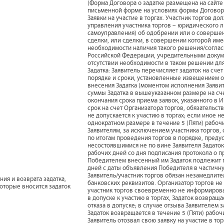
(Форма Договора о задатке размещена на сайте
письменной форме на условиях формы Договора
Заявки на участие в торгах. Участник торгов д
управления участника торгов – юридического л
самоуправления) об одобрении или о совершен
сделки, или сделки, в совершении которой име
необходимости наличия такого решения/соглас
Российской Федерации, учредительными докуме
отсутствии необходимости в таком решении для
Задатка: Заявитель перечисляет задаток на сч
порядке и сроки, установленные извещением 
внесения Задатка (моментом исполнения Заявит
суммы Задатка в вышеуказанном размере на сче
окончания срока приема заявок, указанного в И
срок на счет Организатора торгов, обязательс
не допускается к участию в торгах; если иное 
однократном размере в течение 5 (Пяти) рабоч
Заявителям, за исключением участника торгов
по итогам проведения торгов в порядке, пред
несостоявшимися не по вине Заявителя Задаток
рабочих дней со дня подписания протокола о п
Победителем внесенный им Задаток подлежит п
дней с даты объявления Победителя в частичну
Заявитель/участник торгов обязан незамедлит
ия и возврата задатка,
банковских реквизитов. Организатор торгов не 
которые вносится задаток
участник торгов своевременно не информирова
в допуске к участию в торгах, Задаток возвращ
отказа в допуске; в случае отзыва Заявителем 
Задаток возвращается в течение 5 (Пяти) рабоч
Заявитель отозвал свою заявку на участие в то