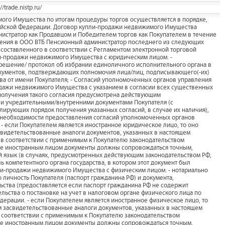
trade.nistp.ru/
ого Имущества по итогам процедуры торгов осуществляется в порядке,
ийской Федерации. Договор купли-продажи недвижимого Имущества
стратор как Продавцом и Победителем торгов как Покупателем в течение
пления в ООО ВТБ Пенсионный администратор последнего из следующих
, составленного в соответствии с Регламентом электронной торговой
ли-продажи недвижимого Имущества с юридическим лицом: -
 решение/ протокол об избрании единоличного исполнительного органа в
окументов, подтверждающих полномочия лица/лиц, подписывающего(-их)
а от имени Покупателя; - Согласий уполномоченных органов управления
дажи недвижимого Имущества с указанием в согласии всех существенных
 получения такого согласия предусмотрена действующим
ли учредительными/внутренними документами Покупателя (с
лирующих порядок получения указанных согласий, в случае их наличия),
 необходимости предоставления согласий уполномоченных органов
- если Покупателем является иностранное юридическое лицо, то оно
видетельствованные аналоги документов, указанных в настоящем
 в соответствии с применимым к Покупателю законодательством
ые иностранным лицом документы должны сопровождаться точным,
 язык (в случаях, предусмотренных действующим законодательством РФ,
ь компетентного органа государства, в котором этот документ был
пли-продажи недвижимого Имущества с физическим лицом: - нотариально
личность Покупателя (паспорт гражданина РФ) и документа,
ства (предоставляется если паспорт гражданина РФ не содержит
льства о постановке на учет в налоговом органе физического лица по
дерации. - если Покупателем является иностранное физическое лицо, то
 засвидетельствованные аналоги документов, указанных в настоящем
в соответствии с применимым к Покупателю законодательством
ые иностранным лицом документы должны сопровождаться точным,