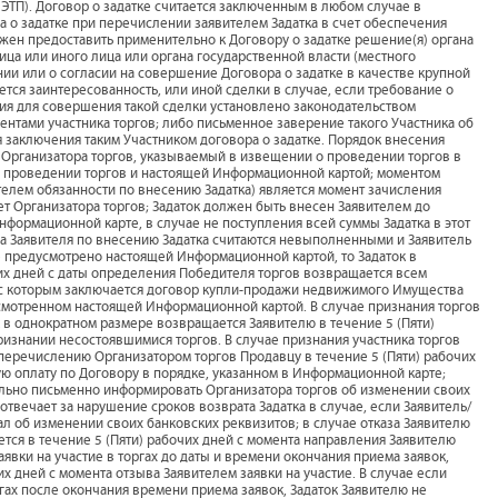
 ЭТП). Договор о задатке считается заключенным в любом случае в
 о задатке при перечислении заявителем Задатка в счет обеспечения
олжен предоставить применительно к Договору о задатке решение(я) органа
ица или иного лица или органа государственной власти (местного
ии или о согласии на совершение Договора о задатке в качестве крупной
ется заинтересованность, или иной сделки в случае, если требование о
ия для совершения такой сделки установлено законодательством
нтами участника торгов; либо письменное заверение такого Участника об
 заключения таким Участником договора о задатке. Порядок внесения
ет Организатора торгов, указываемый в извещении о проведении торгов в
о проведении торгов и настоящей Информационной картой; моментом
елем обязанности по внесению Задатка) является момент зачисления
т Организатора торгов; Задаток должен быть внесен Заявителем до
нформационной карте, в случае не поступления всей суммы Задатка в этот
тва Заявителя по внесению Задатка считаются невыполненными и Заявитель
не предусмотрено настоящей Информационной картой, то Задаток в
их дней с даты определения Победителя торгов возвращается всем
, с которым заключается договор купли-продажи недвижимого Имущества
усмотренном настоящей Информационной картой. В случае признания торгов
 в однократном размере возвращается Заявителю в течение 5 (Пяти)
ризнании несостоявшимися торгов. В случае признания участника торгов
еречислению Организатором торгов Продавцу в течение 5 (Пяти) рабочих
ю оплату по Договору в порядке, указанном в Информационной карте;
ельно письменно информировать Организатора торгов об изменении своих
отвечает за нарушение сроков возврата Задатка в случае, если Заявитель/
л об изменении своих банковских реквизитов; в случае отказа Заявителю
ается в течение 5 (Пяти) рабочих дней с момента направления Заявителю
заявки на участие в торгах до даты и времени окончания приема заявок,
их дней с момента отзыва Заявителем заявки на участие. В случае если
ргах после окончания времени приема заявок, Задаток Заявителю не