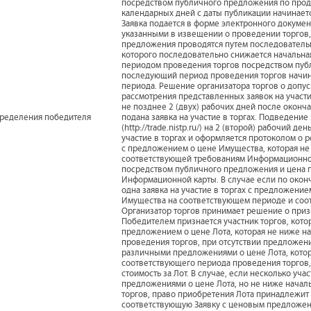
посредством публичного предложения по прода
календарных дней с даты публикации начинаетс
Заявка подается в форме электронного докумен
указанными в извещении о проведении торгов,
предложения проводятся путем последовательн
которого последовательно снижается начальная 
периодом проведения торгов посредством публ
последующий период проведения торгов начин
периода. Решение организатора торгов о допуск
рассмотрения представленных заявок на участи
не позднее 2 (двух) рабочих дней после оконч
пределения победителя
подана заявка на участие в торгах. Подведение
(http://trade.nistp.ru/) на 2 (второй) рабочий 
участие в торгах и оформляется протоколом о р
с предложением о цене Имущества, которая н
соответствующей требованиям Информационной
посредством публичного предложения и цена п
Информационной карты. В случае если по окон
одна заявка на участие в торгах с предложен
Имущества на соответствующем периоде и соот
Организатор торгов принимает решение о при
Победителем признается участник торгов, котор
предложением о цене Лота, которая не ниже н
проведения торгов, при отсутствии предложени
различными предложениями о цене Лота, кото
соответствующего периода проведения торгов
стоимость за Лот. В случае, если несколько уч
предложениями о цене Лота, но не ниже начал
торгов, право приобретения Лота принадлежит
соответствующую Заявку с ценовым предложен