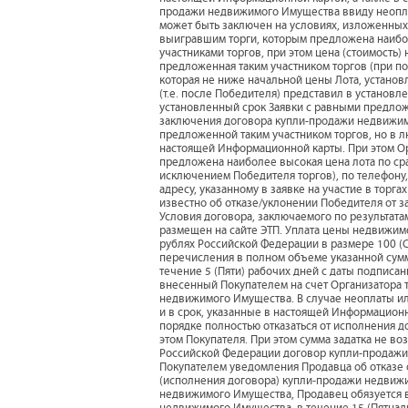
продажи недвижимого Имущества ввиду неопла
может быть заключен на условиях, изложенных
выигравшим торги, которым предложена наибо
участниками торгов, при этом цена (стоимость
предложенная таким участником торгов (при п
которая не ниже начальной цены Лота, устано
(т.е. после Победителя) представил в установл
установленный срок Заявки с равными предлож
заключения договора купли-продажи недвижимо
предложенной таким участником торгов, но в л
настоящей Информационной карты. При этом Орг
предложена наиболее высокая цена лота по ср
исключением Победителя торгов), по телефону,
адресу, указанному в заявке на участие в торг
известно об отказе/уклонении Победителя от 
Условия договора, заключаемого по результат
размещен на сайте ЭТП. Уплата цены недвижи
рублях Российской Федерации в размере 100 (
перечисления в полном объеме указанной сум
течение 5 (Пяти) рабочих дней с даты подписа
внесенный Покупателем на счет Организатора т
недвижимого Имущества. В случае неоплаты и
и в срок, указанные в настоящей Информацион
порядке полностью отказаться от исполнения 
этом Покупателя. При этом сумма задатка не во
Российской Федерации договор купли-продажи
Покупателем уведомления Продавца об отказе о
(исполнения договора) купли-продажи недвиж
недвижимого Имущества, Продавец обязуется 
недвижимого Имущества, в течение 15 (Пятнад