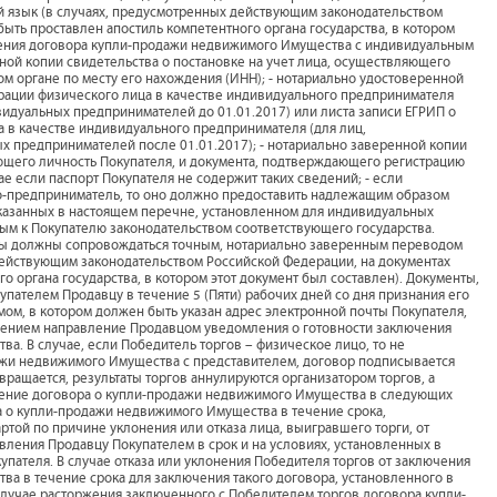
 язык (в случаях, предусмотренных действующим законодательством
ыть проставлен апостиль компетентного органа государства, в котором
ючения договора купли-продажи недвижимого Имущества с индивидуальным
ной копии свидетельства о постановке на учет лица, осуществляющего
м органе по месту его нахождения (ИНН); - нотариально удостоверенной
трации физического лица в качестве индивидуального предпринимателя
видуальных предпринимателей до 01.01.2017) или листа записи ЕГРИП о
а в качестве индивидуального предпринимателя (для лиц,
х предпринимателей после 01.01.2017); - нотариально заверенной копии
яющего личность Покупателя, и документа, подтверждающего регистрацию
ае если паспорт Покупателя не содержит таких сведений; - если
о-предприниматель, то оно должно предоставить надлежащим образом
казанных в настоящем перечне, установленном для индивидуальных
ым к Покупателю законодательством соответствующего государства.
ы должны сопровождаться точным, нотариально заверенным переводом
 действующим законодательством Российской Федерации, на документах
о органа государства, в котором этот документ был составлен). Документы,
упателем Продавцу в течение 5 (Пяти) рабочих дней со дня признания его
ом, в котором должен быть указан адрес электронной почты Покупателя,
щением направление Продавцом уведомления о готовности заключения
. В случае, если Победитель торгов – физическое лицо, то не
ажи недвижимого Имущества с представителем, договор подписывается
вращается, результаты торгов аннулируются организатором торгов, а
ючение договора о купли-продажи недвижимого Имущества в следующих
ра о купли-продажи недвижимого Имущества в течение срока,
той по причине уклонения или отказа лица, выигравшего торги, от
авления Продавцу Покупателем в срок и на условиях, установленных в
упателя. В случае отказа или уклонения Победителя торгов от заключения
а в течение срока для заключения такого договора, установленного в
случае расторжения заключенного с Победителем торгов договора купли-