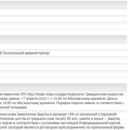
ТБ Пенсионный администратор
гламентом ЭТП http://trade.nistp.ru/page/reglament, Гражданским кодексом
ема заявок: 17 апреля 2023 г. с 10:00 по Московскому времени. Дата и
 в 18:00 по Московскому времени. Порядок подачи заявки: в соответствии с
онной площадки.
внесения Заявителем Задатка в размере 10% от начальной (стартовой)
лионов шестьсот тридцать семь тысяч) 00 коп. (далее и выше – Задаток,
 в торгах в соответствии с условиями настоящей Информационной картой,
датке (который является договором присоединения) по прилагаемой форме