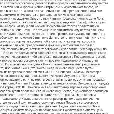
ты по такому договору, договор купли-продажи недвижимого Имущества
 в настоящей Информационной карте, с иным участником торгов, не
лее высокая цена лота по сравнению с ценой, предложенной другими
) недвижимого Имущества определяется как максимальная цена,
олучении нескольких Заявок с различными предложениями о цене Лота,
вленной для соответствующего периода проведения торгов); либо вторым
енный срок Заявку (если несколько участников торгов представили в
ениями о цене Лота). При этом цена недвижимого Имущества для цели
го Имущества изменяется и считается равной максимальной цене Лота,
юбом случае не может быть ниже Цены отсечения, указанной пункте 4.4.
анизатор торгов уведомляет об этом участника торгов, которым
авнению с ценой, предложенной другими участниками торгов (за
 электронной почте, а также телеграммой с уведомлением о вручении по
ах (не позднее следующего рабочего дня, когда Организатору торгов стало
заключения договора либо расторжении договора с Победителем торгов).
ам торгов: проект договора купли-продажи недвижимого Имущества
мого Имущества производится Покупателем денежными средствами в
Ста) процентов цены (стоимости) недвижимого Имущества путем
мы на корреспондентский счет ООО ВТБ Пенсионный администратор в
ния договора о купли-продажи недвижимого Имущества. При этом
оргов задаток засчитывается в счет оплаты по договору купли-продажи
ли неполной оплаты Покупателем цены недвижимого Имущества в порядке
ной карте, ООО ВТБ Пенсионный администратор вправе в одностороннем
договора купли-продажи недвижимого Имущества, письменно уведомив об
звращается. В соответствии со статьей 450.1 Гражданского кодекса
 недвижимого Имущества считается расторгнутым в дату получения
т договора. В случае одностороннего отказа Продавца от договора
имого Имущества в связи с получением Продавцом лишь части Цены
вернуть Покупателю сумму, перечисленную Покупателем в оплату Цены
цати) рабочих дней с даты получения Покупателем уведомления Продавца