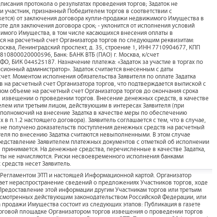
писания протокола о результатах проведения торгов; Задаток не
и участник, признанный Победителем торгов в соответствии с
ажется) от заключения договора купли-продажи недвижимого Имущества в
е для заключения договора срок; - уклонится от исполнения условий
имого Имущества, в том числе касающихся внесения оплаты в
ся на расчетный счет Организатора торгов по следующим реквизитам:
Москва, Ленинградский проспект, д. 35, строение 1, ИНН 7710904677, КПП
10800020000596, Банк: БАНК ВТБ (ПАО) г. Москва, к/счет
О, БИК 044525187. Назначение платежа: «Задаток за участие в торгах по
ионный администратор». Задаток считается внесенным с даты
счет. Моментом исполнения обязательства Заявителя по оплате Задатка
 на расчетный счет Организатора торгов, что подтверждается выпиской с
лном объеме на расчетный счет Организатора торгов до окончания срока
о в извещении о проведении торгов. Внесение денежных средств, в качестве
ителем или третьим лицом, действующим в интересах Заявителя (при
полномочий на внесение Задатка в качестве меры по обеспечению
в п.1.2 настоящего договора). Заявитель соглашается с тем, что в случае,
к не получено доказательств поступления денежных средств на расчетный
ителя по внесению Задатка считаются невыполненными. В этом случае
 Представление Заявителем платежных документов с отметкой об исполнении
 принимается. На денежные средства, перечисленные в качестве Задатка,
нты не начисляются. Риски несвоевременного исполнения банками
средств несет Заявитель.
с Регламентом ЭТП и настоящей Информационной картой. Организатор
ает нераспространение сведений о предложениях Участников торгов, ходе
редоставление этой информации другим Участникам торгов или третьим
дусмотренных действующим законодательством Российской Федерации, или
продажи Имущества состоит из следующих этапов: Публикация в газете
рговой площадке Организатором торгов извещения о проведении торгов