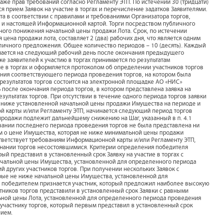
же прав требований согласно Регламенту ЭТП. По истечении 30 (тридцати)
я прием Заявок на участие в торгах и перечисление задатков Заявителями.
та в соответствии с правилами и требованиями Организатора торгов,
 и настоящей Информационной картой. Торги посредством публичного
ого понижения начальной цены продажи Лота. Срок, по истечении
цена продажи лота, составляет 2 (два) рабочих дня, что является одним
ичного предложения. Общее количество периодов – 10 (десять). Каждый
ается на следующий рабочий день после окончания предыдущего
е заявителей к участию в торгах принимается по результатам
е в торгах и оформляется протоколом об определении участников торгов
ания соответствующего периода проведения торгов, на котором была
 результатов торгов состоится на электронной площадке АО «НИС»
день после окончания периода торгов, в котором представлена заявка на
езультатах торгов. При отсутствии в течение одного периода торгов заявки
е ниже установленной начальной цены продажи Имущества на периоде и
 карты и/или Регламенту ЭТП, начинается следующий период торгов
родажи подлежит дальнейшему снижению на Шаг, указанный в п. 4.1
чании последнего периода проведения торгов не была представлена ни
ием о цене Имущества, которая не ниже минимальной цены продажи
ветствует требованиям Информационной карты и/или Регламенту ЭТП,
знании торгов несостоявшимися. Критерии определения победителя
ый представил в установленный срок Заявку на участие в торгах с
ачальной цены Имущества, установленной для определенного периода
й других участников торгов. При получении нескольких Заявок с
рые не ниже начальной цены Имущества, установленной для
, победителем признается участник, который предложил наиболее высокую
астников торгов представили в установленный срок Заявки с равными
ьной цены Лота, установленной для определенного периода проведения
 участнику торгов, который первым представил в установленный срок
ием.