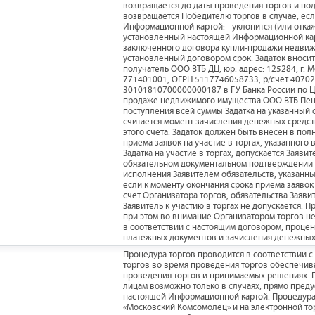
возвращается до даты проведения торгов и под
возвращается Победителю торгов в случае, есл
Информационной картой: - уклонится (или отк
установленный настоящей Информационной карт
заключенного договора купли-продажи недвиж
установленный договором срок. Задаток вносит
получатель ООО ВТБ ДЦ, юр. адрес: 125284, г. 
771401001, ОГРН 5117746058733, р/счет 407028
30101810700000000187 в ГУ Банка России по ЦФ
продаже недвижимого имущества ООО ВТБ Пенс
поступления всей суммы Задатка на указанный 
считается момент зачисления денежных средств
этого счета. Задаток должен быть внесен в по
приема заявок на участие в торгах, указанног
Задатка на участие в торгах, допускается Заяв
обязательном документальном подтверждении 
исполнения Заявителем обязательств, указанных 
если к моменту окончания срока приема заяво
счет Организатора торгов, обязательства Заяв
Заявитель к участию в торгах не допускается.
при этом во внимание Организатором торгов не
в соответствии с настоящим договором, проце
платежных документов и зачисления денежных 
Процедура торгов проводится в соответствии 
торгов во время проведения торгов обеспечив
проведения торгов и принимаемых решениях. П
лицам возможно только в случаях, прямо пре
настоящей Информационной картой. Процедура 
«Московский Комсомолец» и на электронной то