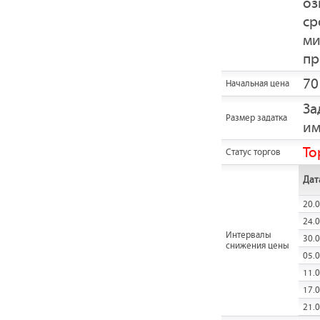
оз
ср
ми
пр
70
Начальная цена
За
Размер задатка
им
То
Статус торгов
Дат
20.0
24.0
Интервалы
30.0
снижения цены
05.0
11.0
17.0
21.0