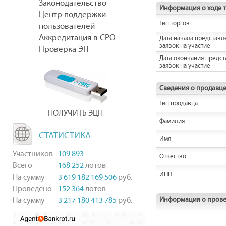
Законодательство
Информация о ходе 
Центр поддержки
Тип торгов
пользователей
Аккредитация в СРО
Дата начала представл
заявок на участие
Проверка ЭП
Дата окончания предс
заявок на участие
Сведения о продавц
Тип продавца
ПОЛУЧИТЬ ЭЦП
Фамилия
СТАТИСТИКА
Имя
Участников
109 893
Отчество
Всего
168 252
лотов
ИНН
На сумму
3 619 182 169 506
руб.
Проведено
152 364
лотов
На сумму
3 217 180 413 785
руб.
Информация о прове