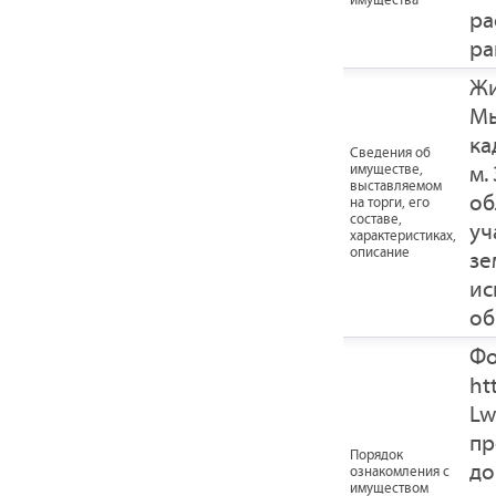
ра
ра
Жи
Мы
ка
Cведения об
м.
имуществе,
выставляемом
об
на торги, его
составе,
уч
характеристиках,
описание
зе
ис
об
Фо
ht
Lw
пр
Порядок
до
ознакомления с
имуществом