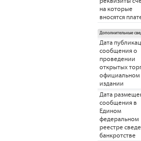
реквизиты сче
на которые
вносятся пла
Дополнительные све
Дата публика
сообщения о
проведении
открытых тор
официальном
издании
Дата размеще
сообщения в
Едином
федеральном
реестре свед
банкротстве