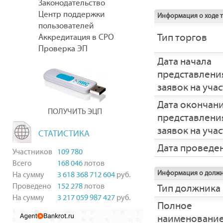
Законодательство
Центр поддержки
Информация о ходе 
пользователей
Тип торгов
Аккредитация в СРО
Проверка ЭП
Дата начала
представлени
заявок на уча
Дата окончан
ПОЛУЧИТЬ ЭЦП
представлени
заявок на уча
СТАТИСТИКА
Дата проведе
Участников
109 780
Всего
168 046
лотов
Информация о долж
На сумму
3 618 368 712 604
руб.
Проведено
152 278
лотов
Тип должника
На сумму
3 217 059 987 427
руб.
Полное
наименовани