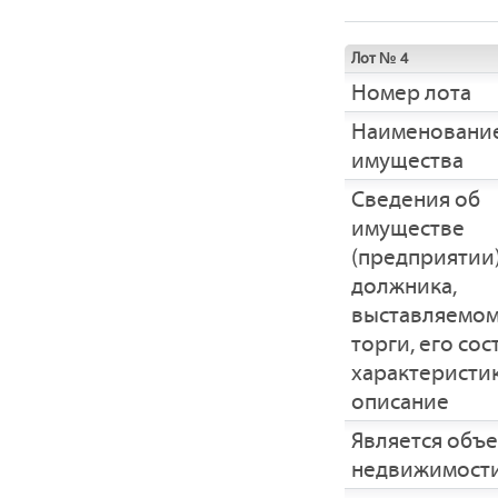
Лот № 4
Номер лота
Наименовани
имущества
Cведения об
имуществе
(предприятии
должника,
выставляемом
торги, его сос
характеристик
описание
Является объ
недвижимост