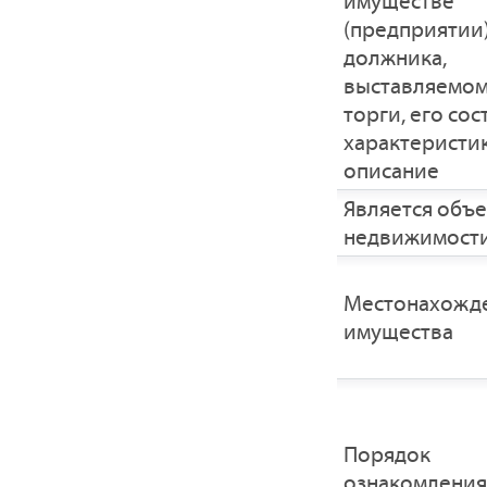
имуществе
(предприятии
должника,
выставляемом
торги, его сос
характеристик
описание
Является объ
недвижимост
Местонахожд
имущества
Порядок
ознакомления