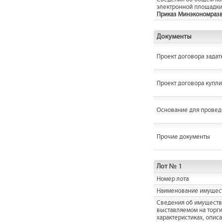
электронной площадки
Приказ Минэкономразвит
Документы
Проект договора задат
Проект договора купл
Основание для провед
Прочие документы
Лот № 1
Номер лота
Наименование имущес
Cведения об имуществ
выставляемом на торги,
характеристиках, опис