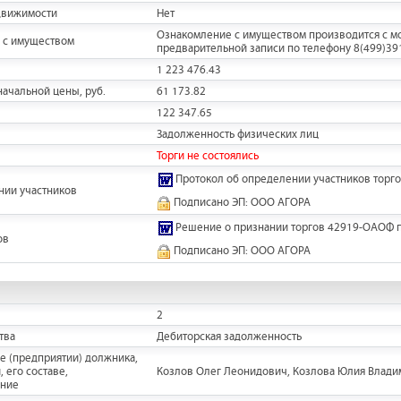
движимости
Нет
Ознакомление с имуществом производится с мо
 с имуществом
предварительной записи по телефону 8(499)3918
1 223 476.43
ачальной цены, руб.
61 173.82
122 347.65
Задолженность физических лиц
Торги не состоялись
Протокол об определении участников торго
нии участников
Подписано ЭП: ООО АГОРА
Решение о признании торгов 42919-ОАОФ 
ов
Подписано ЭП: ООО АГОРА
2
тва
Дебиторская задолженность
е (предприятии) должника,
 его составе,
Козлов Олег Леонидович, Козлова Юлия Владими
ание