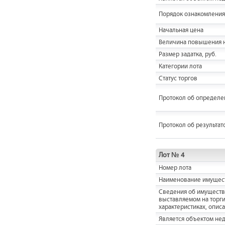
Порядок ознакомления
Начальная цена
Величина повышения н
Размер задатка, руб.
Категории лота
Статус торгов
Протокол об определе
Протокол об результат
Лот № 4
Номер лота
Наименование имущес
Cведения об имуществ
выставляемом на торги,
характеристиках, опис
Является объектом не