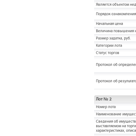
Является объектом не
Порядок ознакомления
Начальная цена
Величина повышения н
Размер задатка, руб.
Категории лота
Статус торгов
Протокол об определе
Протокол об результат
Лот № 2
Номер лота
Наименование имущес
Cведения об имуществ
выставляемом на торги,
характеристиках, опис