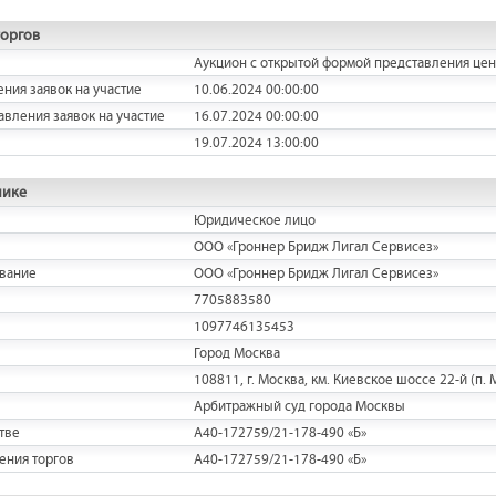
торгов
Аукцион с открытой формой представления це
ения заявок на участие
10.06.2024 00:00:00
авления заявок на участие
16.07.2024 00:00:00
19.07.2024 13:00:00
нике
Юридическое лицо
ООО «Гроннер Бридж Лигал Сервисез»
вание
ООО «Гроннер Бридж Лигал Сервисез»
7705883580
1097746135453
Город Москва
108811, г. Москва, км. Киевское шоссе 22-й (п. М
Арбитражный суд города Москвы
тве
А40-172759/21-178-490 «Б»
ения торгов
А40-172759/21-178-490 «Б»