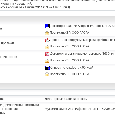
 указанных сведений.
ия России от 23 июля 2015 г. N 495 п.8.1. пп.Д
Договор о задатке Агора (НИС).doc
[74.50 К
ка
Подписано ЭП: ООО АГОРА
Проект_Договор уступки права требования (
и-продажи
Подписано ЭП: ООО АГОРА
Договор на организацию торгов.pdf
[630.44 
ения торгов
Подписано ЭП: ООО АГОРА
Список лотов.doc
[77.00 Кбайт]
Подписано ЭП: ООО АГОРА
1
тва
Дебиторская задолженность
е (предприятии) должника,
 его составе,
Мухаметгалиев Азат Рафикович, ИНН 16590858942
ание