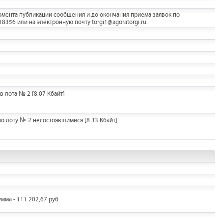
мента публикации сообщения и до окончания приема заявок по
356 или на электронную почту torgi1@agoratorgi.ru.
в лота № 2
[8.07 Кбайт]
по лоту № 2 несостоявшимися
[8.33 Кбайт]
умма - 111 202,67 руб.