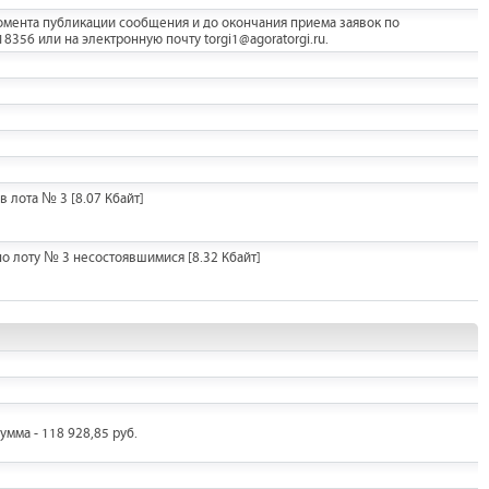
мента публикации сообщения и до окончания приема заявок по
356 или на электронную почту torgi1@agoratorgi.ru.
в лота № 3
[8.07 Кбайт]
по лоту № 3 несостоявшимися
[8.32 Кбайт]
умма - 118 928,85 руб.