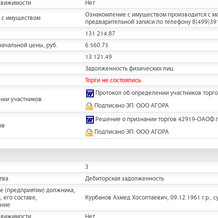
движимости
Нет
Ознакомление с имуществом производится с мо
 с имуществом
предварительной записи по телефону 8(499)3918
131 214.87
ачальной цены, руб.
6 560.75
13 121.49
Задолженность физических лиц
Торги не состоялись
Протокол об определении участников торго
нии участников
Подписано ЭП: ООО АГОРА
Решение о признании торгов 42919-ОАОФ 
ов
Подписано ЭП: ООО АГОРА
3
тва
Дебиторская задолженность
е (предприятии) должника,
 его составе,
Курбанов Ахмед Хосолтаевич, 09.12.1961 г.р., с
ание
движимости
Нет