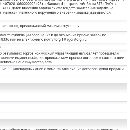
с 40702810600000024981 в Филиал «Центральный» Банка ВТБ (ПАО) в г.
411). Датой внесения задатка считается дата зачисления задатка на
я платежа» платежного поручения о внесении задатка указываются:
тник торгов, предложивший максимальную цену.
мента публикации сообщения и до окончания приема заявок по
356 или на электронную почту torgi1@agoratorgi.ru.
u
а о результатах торгов конкурсный управляющий направляет победителю
продажи имущества/лота с приложением проекта договора в соответствии
жением о цене имущества/лота.
ение 30 календарных дней с момента заключения договора купли-продажи
гах отображаются в течение одного часа после поступления оператору