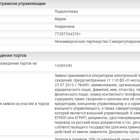
итражном управляющем
Подклетнева
Мария
Андреевна
772973343761
Некоммерческое партнерство Саморегулируем
дении торгов
роведении торгов на
14585595
Заявки принимаются оператором электронной пл
сведения, предусмотренные ст. 110 ФЗ «О несо
23.07.2015 г. №495: наименование, организаци
юридического лица); фамилия, имя, отчество, п
физического лица); номер контактного телефона
содержать также сведения о наличии или об от
 заявок на участие в торгах
кредиторам, внешнему управляющему и о характ
внешнего управляющего, а также саморегулир
которой является внешний управляющий. К заяв
ЕГРЮЛ или ЕГРИП, документы, удостоверяющие
перевод на русский язык документов о гос. рег
соответствующего государства (для иностранн
действий от имени заявителя. Документы пред
Задаток в размере 10% от начальной цены лота