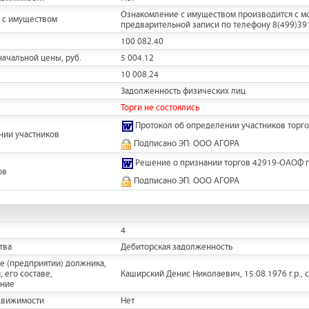
Ознакомление с имуществом производится с мо
 с имуществом
предварительной записи по телефону 8(499)3918
100 082.40
ачальной цены, руб.
5 004.12
10 008.24
Задолженность физических лиц
Торги не состоялись
Протокол об определении участников торго
нии участников
Подписано ЭП: ООО АГОРА
Решение о признании торгов 42919-ОАОФ 
ов
Подписано ЭП: ООО АГОРА
4
тва
Дебиторская задолженность
е (предприятии) должника,
 его составе,
Каширский Денис Николаевич, 15.08.1976 г.р., с
ание
движимости
Нет