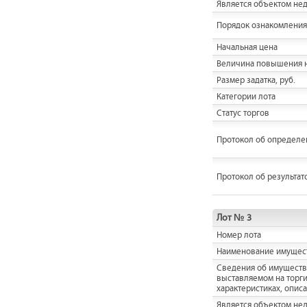
Является объектом не
Порядок ознакомления
Начальная цена
Величина повышения н
Размер задатка, руб.
Категории лота
Статус торгов
Протокол об определе
Протокол об результат
Лот № 3
Номер лота
Наименование имущес
Cведения об имуществ
выставляемом на торги,
характеристиках, опис
Является объектом не