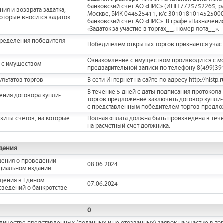
банковский счет АО «НИС» (ИНН 7725752265, р/
ия и возврата задатка,
Москве, БИК 044525411, к/с 30101810145250000
которые вносится задаток
банковский счет АО «НИС». В графе «Назначени
«Задаток за участие в торгах__, номер лота__».
пределения победителя
Победителем открытых торгов признается учас
Ознакомление с имуществом производится с мо
 с имуществом
предварительной записи по телефону 8(499)3918
льтатов торгов
В сети Интернет на сайте по адресу http://nistp.r
В течение 5 дней с даты подписания протокол
ения договора купли-
торгов предложение заключить договор купли-
с представленным победителем торгов предло
зиты счетов, на которые
Полная оплата должна быть произведена в теч
на расчетный счет должника.
дения
щения о проведении
08.06.2024
ициальном издании
щения в Едином
07.06.2024
сведений о банкротстве
0
ичестве представленных (поданных и не отозванных) заявок на участие в тор