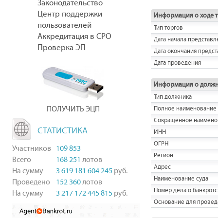
Законодательство
Центр поддержки
Информация о ходе 
пользователей
Тип торгов
Аккредитация в СРО
Дата начала представл
Проверка ЭП
Дата окончания предст
Дата проведения
Информация о долж
Тип должника
ПОЛУЧИТЬ ЭЦП
Полное наименование
Сокращенное наимено
СТАТИСТИКА
ИНН
ОГРН
Участников
109 853
Регион
Всего
168 251
лотов
Адрес
На сумму
3 619 181 604 245
руб.
Наименование суда
Проведено
152 360
лотов
Номер дела о банкротс
На сумму
3 217 172 445 815
руб.
Основание для провед