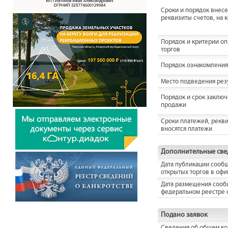
Сроки и порядок внесен
реквизиты счетов, на 
Порядок и критерии о
торгов
Порядок ознакомления
Место подведения резу
Порядок и срок заключ
продажи
Сроки платежей, рекви
вносятся платежи
Дополнительные све
Дата публикации сооб
открытых торгов в оф
Дата размещения сооб
федеральном реестре 
Подано заявок
Сведения об общем кол