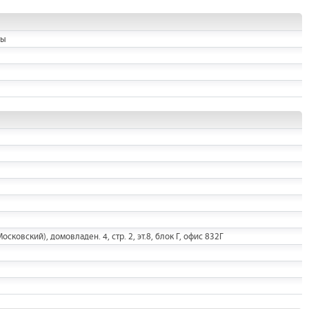
ны
осковский), домовладен. 4, стр. 2, эт.8, блок Г, офис 832Г