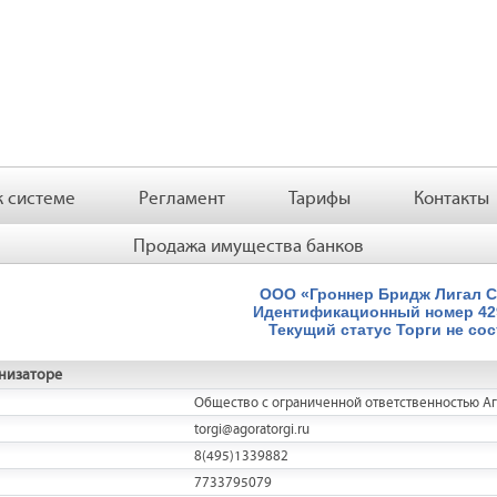
 системе
Регламент
Тарифы
Контакты
Продажа имущества банков
ООО «Гроннер Бридж Лигал 
Идентификационный номер
4
Текущий статус
Торги не со
низаторе
Общество с ограниченной ответственностью А
torgi@agoratorgi.ru
8(495)1339882
7733795079