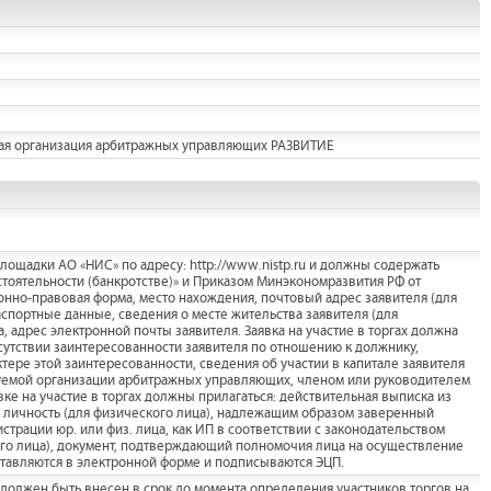
ая организация арбитражных управляющих РАЗВИТИЕ
ощадки АО «НИС» по адресу: http://www.nistp.ru и должны содержать
стоятельности (банкротстве)» и Приказом Минэкономразвития РФ от
онно-правовая форма, место нахождения, почтовый адрес заявителя (для
аспортные данные, сведения о месте жительства заявителя (для
, адрес электронной почты заявителя. Заявка на участие в торгах должна
сутствии заинтересованности заявителя по отношению к должнику,
ере этой заинтересованности, сведения об участии в капитале заявителя
уемой организации арбитражных управляющих, членом или руководителем
ке на участие в торгах должны прилагаться: действительная выписка из
 личность (для физического лица), надлежащим образом заверенный
истрации юр. или физ. лица, как ИП в соответствии с законодательством
ого лица), документ, подтверждающий полномочия лица на осуществление
ставляются в электронной форме и подписываются ЭЦП.
 должен быть внесен в срок до момента определения участников торгов на