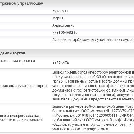
итражном управляющем
Булатова
Мария
Анатольевна
773506465289
Ассоциация арбитражных управляющих саморег
дении торгов
роведении торгов на
11775478
Заявки принимаются оператором электронной п
предусмотренные ст. 110 ФЗ «О несостоятельнос
№495. К заявке на участие в торгах должны пр
 заявок на участие в торгах
удостоверяющие личность (для физического ли
документов о гос. регистрации юр. или физ. ли
государства (для иностранного лица), докуме
заявителя. Документы представляются в элект
Задаток в размере 20% от начальной цены лота
банковский счет ООО «Агора» (ИНН 7733795079
ия и возврата задатка,
г. Москве, к/с 30101810145250000411, БИК 0445
которые вносится задаток
на банковский счет ООО «Агора». В графе «Наз
«Задаток за участие в торгах__, номер лота__».
участию в торгах не допускаются.