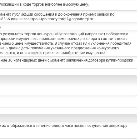
дложивший в ходе торгов наиболее высокую цену.
мента публикации сообщения и до окончания приема заявок по
356 или на электронную почту torgi2@agoratorgi.ru.
u
а о результатах торгов конкурсный управляющий направляет победителю
продажи имущества с приложением проекта договора в соответствии с
ием о цене имущества/лота. В случае отказа или уклонения победителя
ние 5 дней с даты получения указанного предложения конкурсного
ащается, и он лишается права на приобретение имущества.
ение 30 календарных дней с момента заключения договора купли-продажи
гах отображаются в течение одного часа после поступления оператору