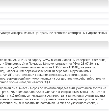
улируемая организация Центральное агентство арбитражных управляющих
лощадки АО «НИС» по адресу: www.nistp.ru и должны содержать сведения,
ти (банкротстве)» и Приказом Минэкономразвития РФ от 23.07.2015 г.
илагаться: действительная выписка из ЕГРЮЛ или ЕГРИП, документы,
ца), надлежащим образом заверенный перевод на русский язык
ца, как ИП в соответствии с законодательством соответствующего
нт, подтверждающий полномочия лица на осуществление действий от имени
ронной форме и подписываются ЭЦП.
 должен быть внесен в срок до момента определения участников торгов на
, р/с 40702810400000085058 в Филиале «Центральный» Банка ВТБ (ПАО) в
25411). Датой внесения задатка считается дата зачисления суммы задатка
начения платежа» платежного поручения о внесении задатка указываются:
 Претенденты, чьи задатки не поступили на счет до указанного срока, к