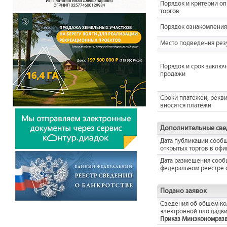
Порядок и критерии о
торгов
Порядок ознакомления
Место подведения резу
Порядок и срок заключ
продажи
Сроки платежей, рекви
вносятся платежи
Дополнительные све
Дата публикации сооб
открытых торгов в оф
Дата размещения сооб
федеральном реестре 
Подано заявок
Сведения об общем кол
электронной площадки
Приказ Минэкономразвит