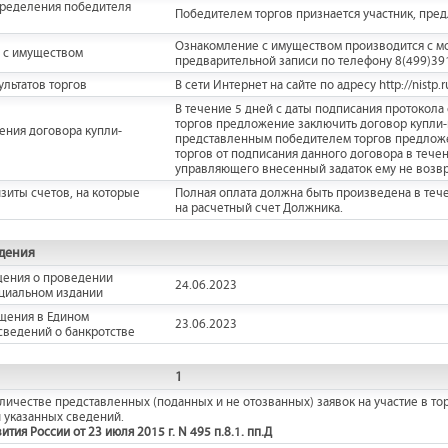
пределения победителя
Победителем торгов признается участник, пре
Ознакомление с имуществом производится с мо
 с имуществом
предварительной записи по телефону 8(499)3918
льтатов торгов
В сети Интернет на сайте по адресу http://nistp.r
В течение 5 дней с даты подписания протокол
торгов предложение заключить договор купли-
ения договора купли-
представленным победителем торгов предложен
торгов от подписания данного договора в тече
управляющего внесенный задаток ему не возвр
зиты счетов, на которые
Полная оплата должна быть произведена в теч
на расчетный счет Должника.
дения
щения о проведении
24.06.2023
ициальном издании
щения в Едином
23.06.2023
сведений о банкротстве
1
ичестве представленных (поданных и не отозванных) заявок на участие в тор
 указанных сведений.
ия России от 23 июля 2015 г. N 495 п.8.1. пп.Д