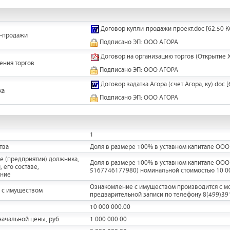
Договор купли-продажи проект.doc
[62.50 К
и-продажи
Подписано ЭП: ООО АГОРА
Договор на организацию торгов (Открытие Х
ения торгов
Подписано ЭП: ООО АГОРА
Договор задатка Агора (счет Агора, ку).doc
[
ка
Подписано ЭП: ООО АГОРА
1
тва
Доля в размере 100% в уставном капитале О
е (предприятии) должника,
Доля в размере 100% в уставном капитале О
 его составе,
5167746177980) номинальной стоимостью 10 00
ание
Ознакомление с имуществом производится с мо
 с имуществом
предварительной записи по телефону 8(499)3918
10 000 000.00
ачальной цены, руб.
1 000 000.00