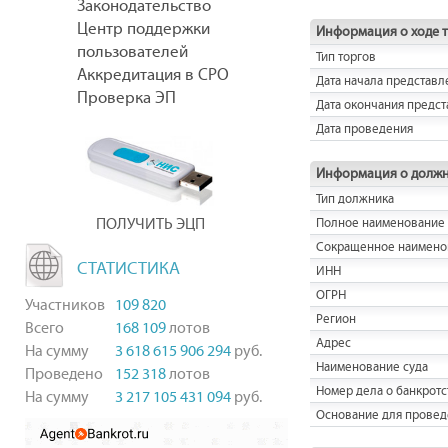
Законодательство
Центр поддержки
Информация о ходе 
пользователей
Тип торгов
Аккредитация в СРО
Дата начала представл
Проверка ЭП
Дата окончания предст
Дата проведения
Информация о долж
Тип должника
ПОЛУЧИТЬ ЭЦП
Полное наименование
Сокращенное наимено
СТАТИСТИКА
ИНН
ОГРН
Участников
109 820
Регион
Всего
168 109
лотов
Адрес
На сумму
3 618 615 906 294
руб.
Наименование суда
Проведено
152 318
лотов
Номер дела о банкротс
На сумму
3 217 105 431 094
руб.
Основание для провед