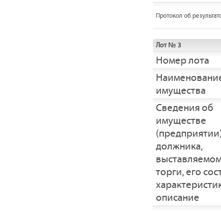
Протокол об результат
Лот № 3
Номер лота
Наименовани
имущества
Cведения об
имуществе
(предприятии
должника,
выставляемом
торги, его сос
характеристик
описание