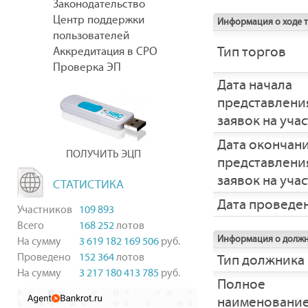
Законодательство
Центр поддержки
Информация о ходе 
пользователей
Тип торгов
Аккредитация в СРО
Проверка ЭП
Дата начала
представлени
заявок на уча
Дата окончан
ПОЛУЧИТЬ ЭЦП
представлени
заявок на уча
СТАТИСТИКА
Дата проведе
Участников
109 893
Всего
168 252
лотов
Информация о долж
На сумму
3 619 182 169 506
руб.
Проведено
152 364
лотов
Тип должника
На сумму
3 217 180 413 785
руб.
Полное
наименовани