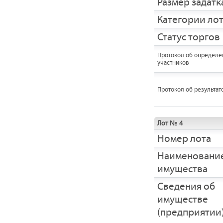
Размер задатка
Категории ло
Статус торгов
Протокол об определе
участников
Протокол об результат
Лот № 4
Номер лота
Наименовани
имущества
Cведения об
имуществе
(предприятии