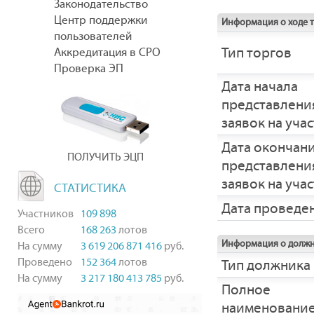
Законодательство
Центр поддержки
Информация о ходе 
пользователей
Тип торгов
Аккредитация в СРО
Проверка ЭП
Дата начала
представлени
заявок на уча
Дата окончан
ПОЛУЧИТЬ ЭЦП
представлени
заявок на уча
СТАТИСТИКА
Дата проведе
Участников
109 898
Всего
168 263
лотов
Информация о долж
На сумму
3 619 206 871 416
руб.
Проведено
152 364
лотов
Тип должника
На сумму
3 217 180 413 785
руб.
Полное
наименовани