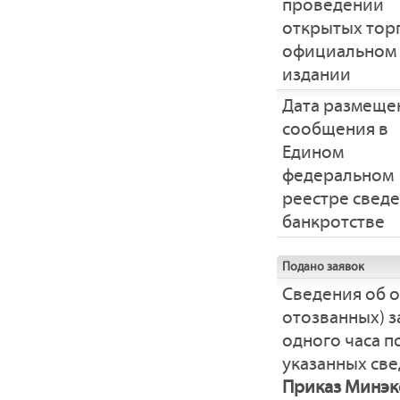
проведении
открытых тор
официальном
издании
Дата размеще
сообщения в
Едином
федеральном
реестре свед
банкротстве
Подано заявок
Сведения об 
отозванных) з
одного часа 
указанных све
Приказ Минэко