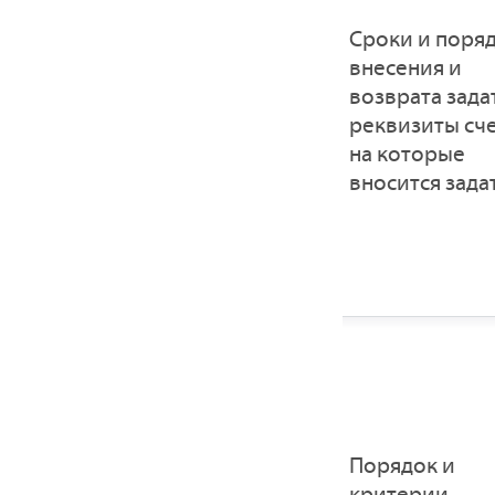
Сроки и поря
внесения и
возврата зада
реквизиты сче
на которые
вносится зада
Порядок и
критерии