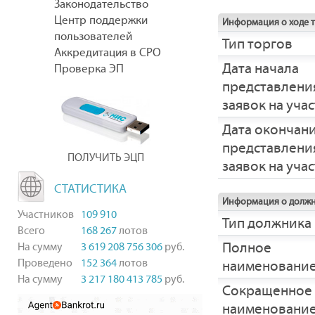
Законодательство
Центр поддержки
Информация о ходе 
пользователей
Тип торгов
Аккредитация в СРО
Дата начала
Проверка ЭП
представлени
заявок на уча
Дата окончан
представлени
ПОЛУЧИТЬ ЭЦП
заявок на уча
СТАТИСТИКА
Информация о долж
Участников
109 910
Тип должника
Всего
168 267
лотов
Полное
На сумму
3 619 208 756 306
руб.
Проведено
152 364
лотов
наименовани
На сумму
3 217 180 413 785
руб.
Сокращенное
наименовани