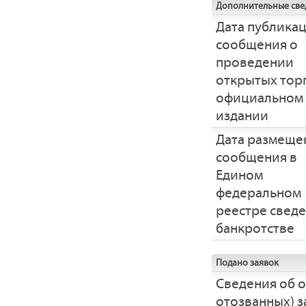
Дополнительные све
Дата публика
сообщения о
проведении
открытых тор
официальном
издании
Дата размеще
сообщения в
Едином
федеральном
реестре свед
банкротстве
Подано заявок
Сведения об 
отозванных) з