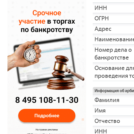
ИНН
ОГРН
Адрес
Наименование
Номер дела о
банкротстве
Основание дл
проведения т
Информация об арб
Фамилия
Имя
Отчество
ИНН