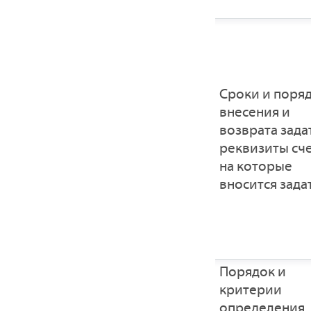
Сроки и поря
внесения и
возврата зада
реквизиты сче
на которые
вносится зада
Порядок и
критерии
определения