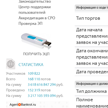
Законодательство
Центр поддержки
Информация о ходе 
пользователей
Тип торгов
Аккредитация в СРО
Проверка ЭП
Дата начала
представлени
заявок на уча
Дата окончан
ПОЛУЧИТЬ ЭЦП
представлени
заявок на уча
СТАТИСТИКА
Дата проведе
Участников
109 822
Всего
168 110
лотов
Информация о долж
На сумму
3 618 616 847 294
руб.
Проведено
152 319
лотов
Тип должника
На сумму
3 217 105 593 094
руб.
Полное
наименовани