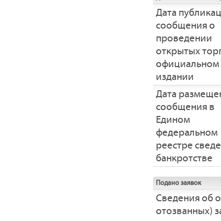
Дата публика
сообщения о
проведении
открытых тор
официальном
издании
Дата размеще
сообщения в
Едином
федеральном
реестре свед
банкротстве
Подано заявок
Сведения об 
отозванных) з