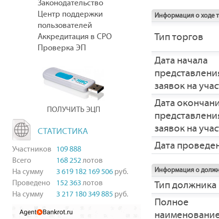
Законодательство
Центр поддержки
Информация о ходе 
пользователей
Тип торгов
Аккредитация в СРО
Проверка ЭП
Дата начала
представлени
заявок на уча
Дата окончан
ПОЛУЧИТЬ ЭЦП
представлени
заявок на уча
СТАТИСТИКА
Дата проведе
Участников
109 888
Всего
168 252
лотов
Информация о долж
На сумму
3 619 182 169 506
руб.
Проведено
152 363
лотов
Тип должника
На сумму
3 217 180 349 885
руб.
Полное
наименовани