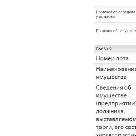
Протокол об определе
участников
Протокол об результат
Лот № 9
Номер лота
Наименовани
имущества
Cведения об
имуществе
(предприятии
должника,
выставляемом
торги, его сос
характеристик