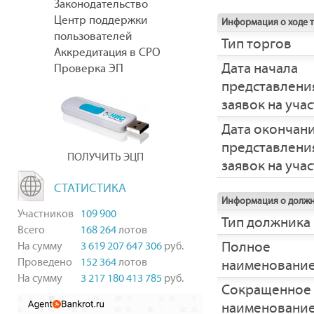
Законодательство
Центр поддержки
Информация о ходе 
пользователей
Тип торгов
Аккредитация в СРО
Дата начала
Проверка ЭП
представлени
заявок на уча
Дата окончан
представлени
ПОЛУЧИТЬ ЭЦП
заявок на уча
СТАТИСТИКА
Информация о долж
Участников
109 900
Тип должника
Всего
168 264
лотов
Полное
На сумму
3 619 207 647 306
руб.
Проведено
152 364
лотов
наименовани
На сумму
3 217 180 413 785
руб.
Сокращенное
наименовани