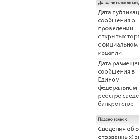
Дополнительные све
Дата публика
сообщения о
проведении
открытых тор
официальном
издании
Дата размеще
сообщения в
Едином
федеральном
реестре свед
банкротстве
Подано заявок
Сведения об 
отозванных) з