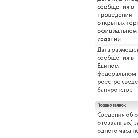
сообщения о
проведении
открытых тор
официальном
издании
Дата размеще
сообщения в
Едином
федеральном
реестре свед
банкротстве
Подано заявок
Сведения об 
отозванных) з
одного часа 